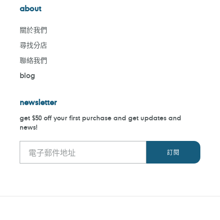
about
關於我們
尋找分店
聯絡我們
blog
newsletter
get $50 off your first purchase and get updates and
news!