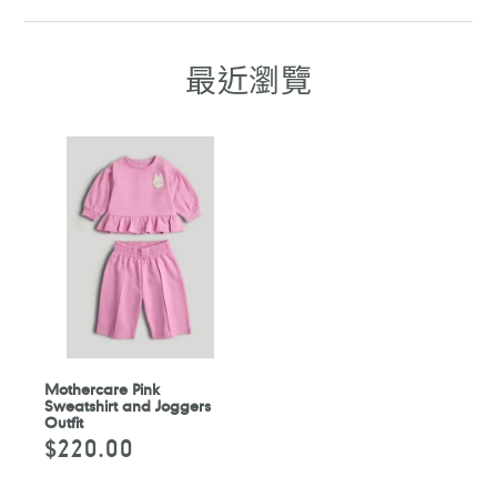
至
至
至
至
FACEBOOK
WHATSAPP
TELEGRAM
WHATSAPP
最近瀏覽
Mothercare Pink
Sweatshirt and Joggers
Outfit
$220.00
定
價