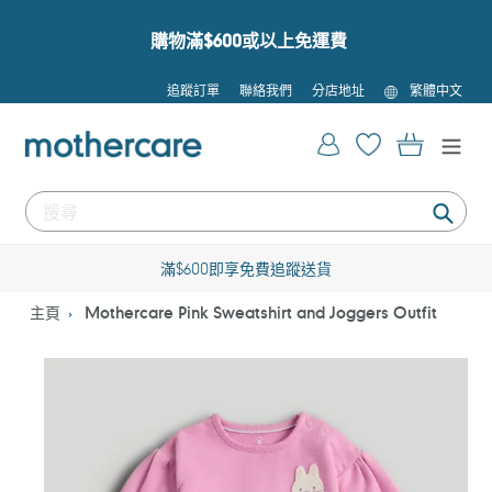
跳
到
購物滿$600或以上免運費
內
容
語
追蹤訂單
聯絡我們
分店地址
繁體中文
言
登入
購物車
提
交
滿$600即享免費追蹤送貨
主頁
Mothercare Pink Sweatshirt and Joggers Outfit