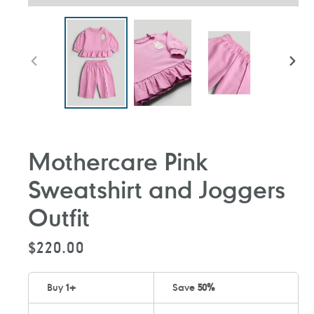
前
下
一
一
張
張
投
投
影
影
片
片
Mothercare Pink
Sweatshirt and Joggers
Outfit
定
$220.00
價
Buy
1
+
Save
50%