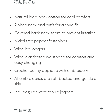
特點與好處
產
品
加
Natural loop-back cotton for cool comfort
入
您
Ribbed neck and cuffs for a snug fit
的
Covered back-neck seam to prevent irritation
購
物
Nickel-free popper fastenings
車
Wide-leg joggers
Wide, elasticated waistband for comfort and
easy changing
Crochet bunny appliqué with embroidery
All embroideries are soft-backed and gentle on
skin
Includes; 1 x sweat top 1 x joggers
了解更多