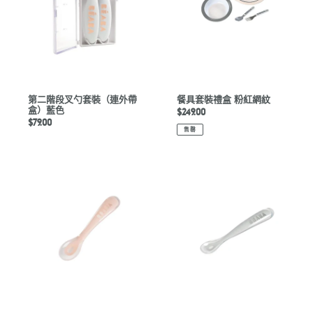
勺
盒
套
粉
裝
紅
（連
網
外
紋
帶
盒）
第二階段叉勺套裝（連外帶
餐具套裝禮盒 粉紅網紋
盒）藍色
藍
定
$249.00
定
$79.00
價
色
售罄
價
第
Beaba
二
Ergonomic
階
1st
段
Age
矽
Silicone
膠
spoon
軟
Light
勺
Grey