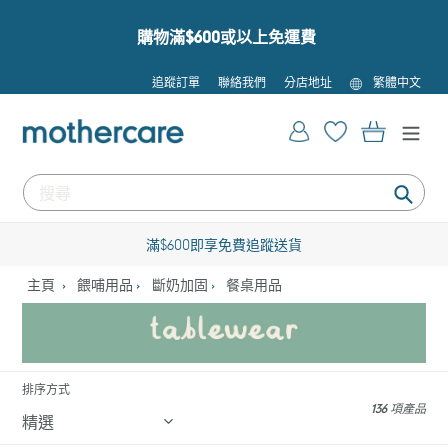
跳
到
購物滿$600或以上免運費
內
容
語
追蹤訂單
聯絡我們
分店地址
繁體中文
言
登入
購物車
提
交
滿$600即享免費追蹤送貨
主頁
餵哺用品
斷奶加固
餐桌用品
排序方式
136 項產品