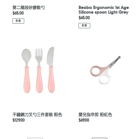
第二階段矽膠軟勺
Beaba Ergonomic 1st Age
Silicone spoon Light Grey
定
$65.00
定
$65.00
價
售罄
價
售罄
不
嬰
鏽
兒
鋼
指
刀
甲
叉
剪
勺
粉
三
紅
件
色
套
裝
粉
色
不鏽鋼刀叉勺三件套裝 粉色
嬰兒指甲剪 粉紅色
定
$129.00
定
$69.00
價
價