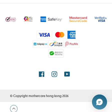
付
款
方
式
Facebook
Instagram
YouTube
© Copyright
mothercare hong kong
2026
使
用