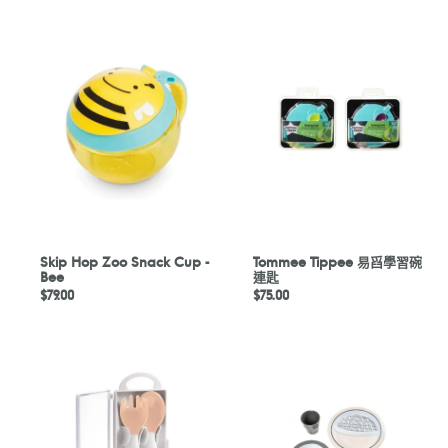
Skip
Tommee
Hop
Tippee
Zoo
易
Snack
舀
Cup
學
-
習
Bee
碗
連
匙
Skip Hop Zoo Snack Cup -
Tommee Tippee 易舀學習碗
Bee
連匙
定
$79.00
定
$75.00
價
價
第
餐
二
具
階
套
段
裝
叉
禮