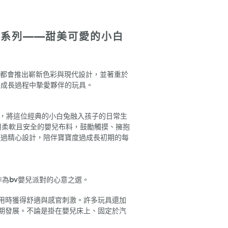
FFY 系列——甜美可愛的小白
品牌都會推出嶄新色彩與現代設計，並著重於
子成長過程中摯愛夥伴的玩具。
軟系列，將這位經典的小白兔融入孩子的日常生
，採用柔軟且安全的嬰兒布料，鼓勵觸摸、擁抱
經過精心設計，陪伴寶寶度過成長初期的每
作為bv嬰兒派對的心意之選。
用時獲得舒適與感官刺激。許多玩具還加
期發展。不論是掛在嬰兒床上、固定於汽