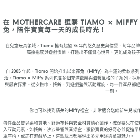
一
一
頁
頁
在 MOTHERCARE 選購 TIAMO × MI
兔，陪伴寶寶每一天的成長時光！
在兒童玩具領域，Tiamo 擁有超過 75 年的悠久歷史與信譽。每年
高擁抱感與遊戲價值，打造出不僅賞心悅目，更能成為孩
自 2005 年起，Tiamo 開始推出以米菲兔（Miffy）為主題的柔
活。Tiamo × Miffy 系列包含多個充滿歡樂與溫馨風格的子系列
與感官探索。從安撫巾、搖鈴，到遊戲墊與活動螺旋，每一件產品都
一刻。
你也可以找到精美的Miffy禮盒，非常適合送給新生兒或
每件產品皆以柔和質地、舒適布料與安全材質精心製作，確保嬰兒在使
入互動元素，如搖鈴、沙沙聲響與音樂盒，激發寶寶的好奇心並促進早
車座椅，或鋪在遊戲墊上，這些玩具都展現出多元用途與童趣魅力。