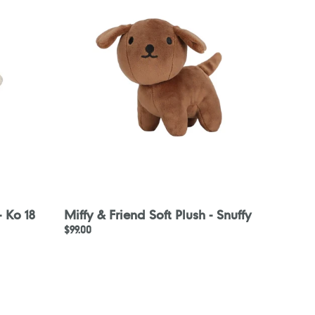
Friend
Soft
Plush
-
Snuffy
- Ko 18
Miffy & Friend Soft Plush - Snuffy
定
$99.00
價
Miffy
&