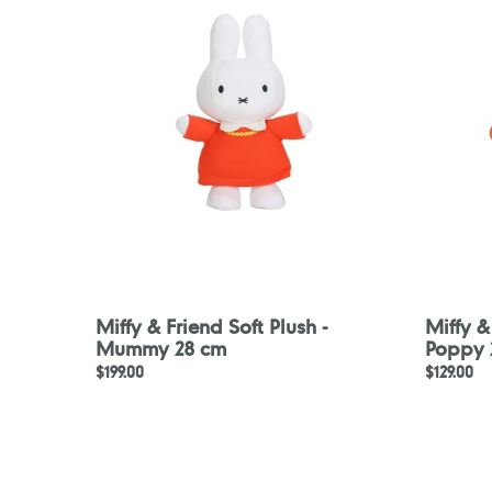
Friend
Friend
Soft
Soft
Plush
Plush
-
-
Mummy
Poppy
28
21
cm
cm
Miffy & Friend Soft Plush -
Miffy &
Mummy 28 cm
Poppy 
定
$199.00
定
$129.00
價
價