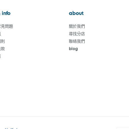
 info
about
常見問題
關於我們
訊
尋找分店
細則
聯絡我們
退款
blog
策
付