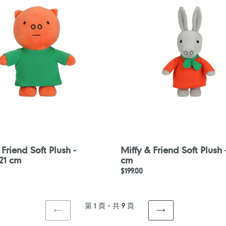
Friend
Soft
Plush
-
Ida
31
cm
 Friend Soft Plush -
Miffy & Friend Soft Plush 
21 cm
cm
定
$199.00
價
第 1 頁，共 9 頁
上
下