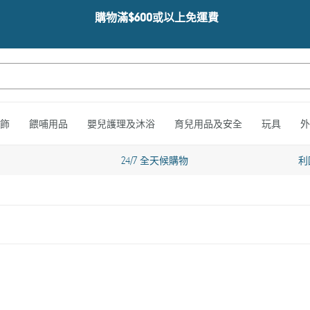
購物滿$600或以上免運費
飾
餵哺用品
嬰兒護理及沐浴
育兒用品及安全
玩具
外
24/7 全天候購物
利
Miffy
&