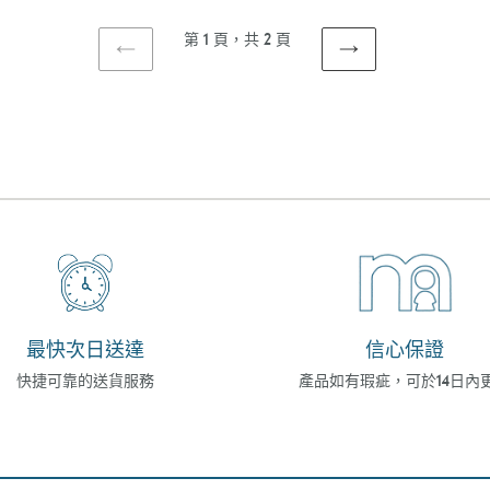
第 1 頁，共 2 頁
上
下
一
一
頁
頁
最快次日送達
信心保證
快捷可靠的送貨服務
產品如有瑕疵，可於14日內