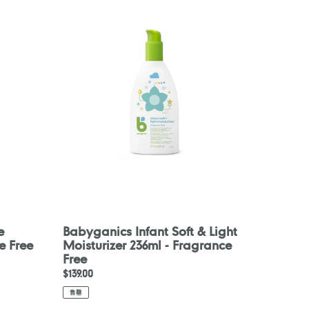
Infant
Soft
&
Light
Moisturizer
236ml
-
Fragrance
Free
e
Babyganics Infant Soft & Light
e Free
Moisturizer 236ml - Fragrance
Free
定
$139.00
價
售罄