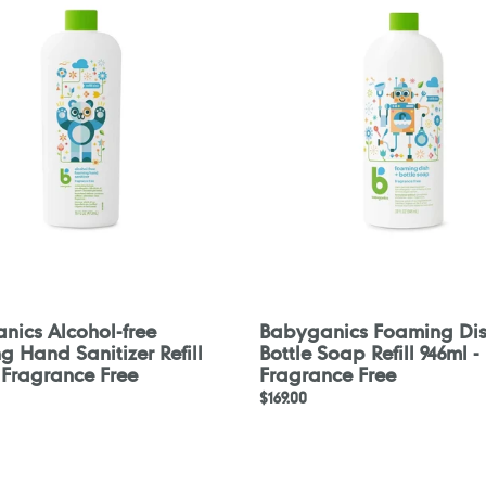
Dish
&
Bottle
Soap
Refill
946ml
-
e
Fragrance
Free
nics Alcohol-free
Babyganics Foaming Dis
 Hand Sanitizer Refill
Bottle Soap Refill 946ml -
 Fragrance Free
Fragrance Free
定
$169.00
價
ics
Babyganics