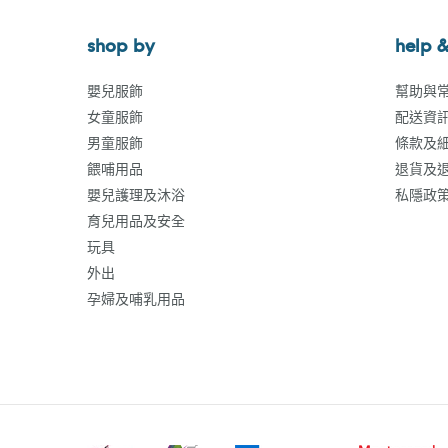
shop by
help &
嬰兒服飾
幫助與
女童服飾
配送資
男童服飾
條款及
餵哺用品
退貨及
嬰兒護理及沐浴
私隱政
育兒用品及安全
玩具
外出
孕婦及哺乳用品