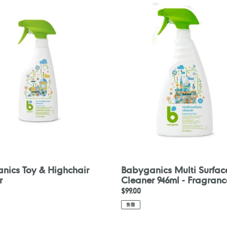
Multi
Surface
r
Cleaner
946ml
-
Fragrance
Free
nics Toy & Highchair
Babyganics Multi Surfac
r
Cleaner 946ml - Fragranc
定
$99.00
價
售罄