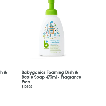
Dish
&
Bottle
Soap
473ml
-
Fragrance
Free
h &
Babyganics Foaming Dish &
Bottle Soap 473ml - Fragrance
Free
定
$109.00
價
Babyganics