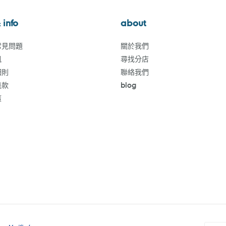
 info
about
常見問題
關於我們
訊
尋找分店
細則
聯絡我們
退款
blog
策
付