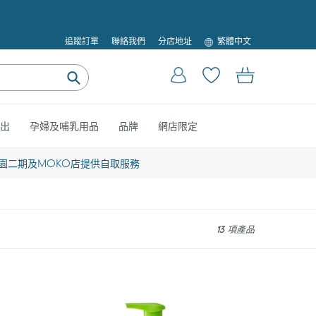
語
追蹤訂單
聯絡我們
分店地址
繁體中文
言
登入
購物車
提
交
出
孕婦及哺乳用品
品牌
網店限定
園二期及MOKO店提供自取服務
13 項產品
Babyganics
Foaming