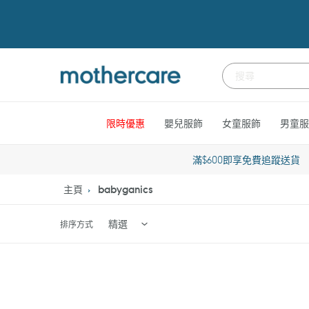
跳
到
內
容
限時優惠
嬰兒服飾
女童服飾
男童服
滿$600即享免費追蹤送貨
主頁
babyganics
排序方式
Babyganics
Babygan
Foaming
Alcohol-