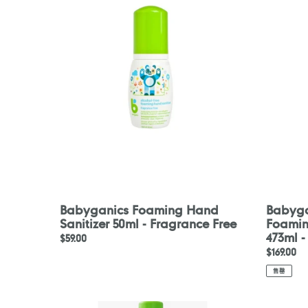
Hand
free
Sanitizer
Foaming
50ml
Hand
-
Sanitizer
Fragrance
Refill
Free
473ml
-
Fragranc
Free
Babyganics Foaming Hand
Babyga
Sanitizer 50ml - Fragrance Free
Foaming
473ml -
定
$59.00
定
$169.00
價
價
售罄
Babyganics
Babygan