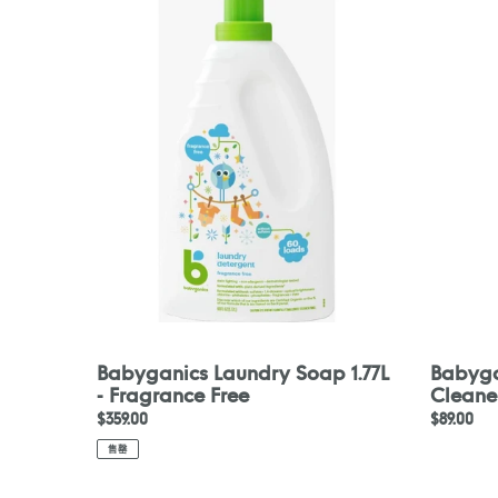
Laundry
Toy
Soap
&
1.77L
Highchai
-
Cleaner
Fragrance
Free
Babyganics Laundry Soap 1.77L
Babyga
- Fragrance Free
Cleane
定
$359.00
定
$89.00
價
價
售罄