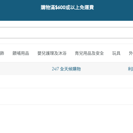
購物滿$600或以上免運費
飾
餵哺用品
嬰兒護理及沐浴
育兒用品及安全
玩具
外
24/7 全天候購物
利
ics
Babyganics
Foaming