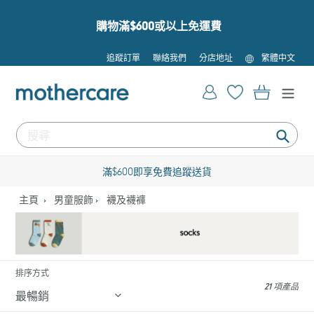
跳
到
購物滿$600或以上免運費
內
容
語
追蹤訂單
聯絡我們
分店地址
繁體中文
言
登入
購物車
提
交
滿$600即享免費追蹤送貨
主頁
男童服飾
襪及襪褲
排序方式
21 項產品