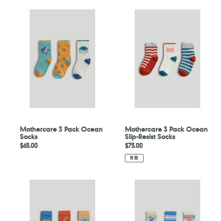
Mothercare
Mothercare
3
3
Pack
Pack
Ocean
Ocean
Socks
Slip-
Resist
Socks
Mothercare 3 Pack Ocean
Mothercare 3 Pack Ocean
Socks
Slip-Resist Socks
定
$65.00
定
$75.00
價
價
售罄
Mothercare
Mothercare
3
3
Pack
Pack
Safari
Socks