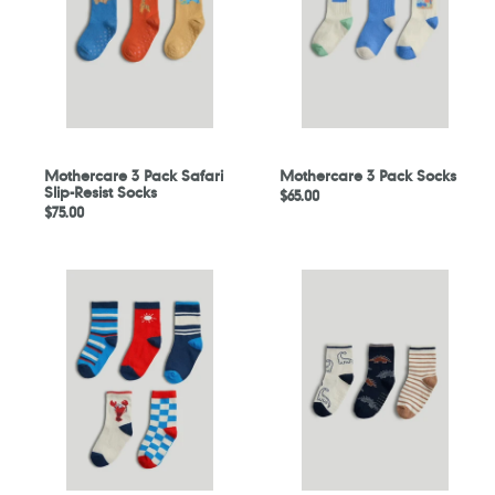
Slip-
Resist
Socks
Mothercare 3 Pack Safari
Mothercare 3 Pack Socks
Slip-Resist Socks
定
$65.00
定
$75.00
價
價
Mothercare
Mothercare
5
3
Pack
Pack
Lobster
Dinosaur
Socks
Slip-
Resist
Socks