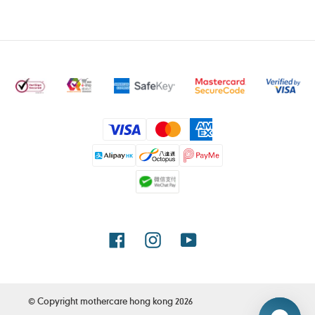
付
款
方
式
Facebook
Instagram
YouTube
© Copyright
mothercare hong kong
2026