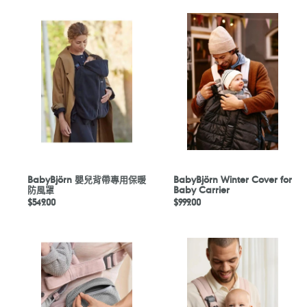
BabyBjörn
BabyBjörn
嬰
Winter
兒
Cover
背
for
帶
Baby
專
Carrier
用
保
暖
防
風
罩
BabyBjörn 嬰兒背帶專用保暖
BabyBjörn Winter Cover for
防風罩
Baby Carrier
定
$549.00
定
$999.00
價
價
BabyBjörn
Babybjörn
Pocket
Bib
Pouch
For
for
Baby
Baby
Carrier