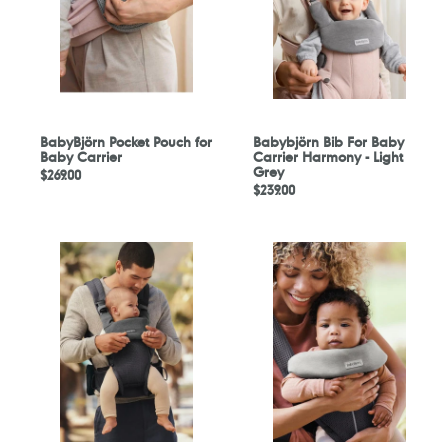
Carrier
Harmony
-
Light
Grey
BabyBjörn Pocket Pouch for
Babybjörn Bib For Baby
Baby Carrier
Carrier Harmony - Light
Grey
定
$269.00
定
$239.00
價
價
Babybjörn
Babybjörn
Bib
Jersey
For
Bib
Baby
For
Carrier
Baby
Harmony
Carrier
-
Mini
Dark
And
Grey
Move
-