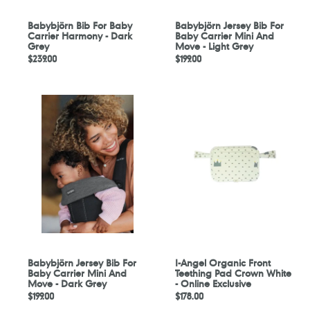
Light
Grey
Babybjörn Bib For Baby
Babybjörn Jersey Bib For
Carrier Harmony - Dark
Baby Carrier Mini And
Grey
Move - Light Grey
定
$239.00
定
$199.00
價
價
Babybjörn
I-
Jersey
Angel
Bib
Organic
For
Front
Baby
Teething
Carrier
Pad
Mini
Crown
And
White
Move
-
-
Online
Dark
Exclusive
Grey
Babybjörn Jersey Bib For
I-Angel Organic Front
Baby Carrier Mini And
Teething Pad Crown White
Move - Dark Grey
- Online Exclusive
定
$199.00
定
$178.00
價
價