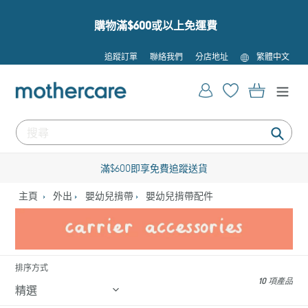
跳
到
購物滿$600或以上免運費
內
容
語
追蹤訂單
聯絡我們
分店地址
繁體中文
言
登入
購物車
提
交
滿$600即享免費追蹤送貨
主頁
外出
嬰幼兒揹帶
嬰幼兒揹帶配件
排序方式
10 項產品