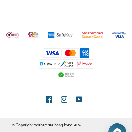
付
款
方
式
Facebook
Instagram
YouTube
© Copyright
mothercare hong kong
2026