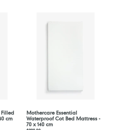
Mothercare
Essential
Waterproof
Cot
Bed
Mattress
-
70
x
140
cm
Filled
Mothercare Essential
140 cm
Waterproof Cot Bed Mattress -
70 x 140 cm