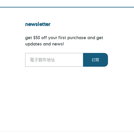
newsletter
get $50 off your first purchase and get
updates and news!