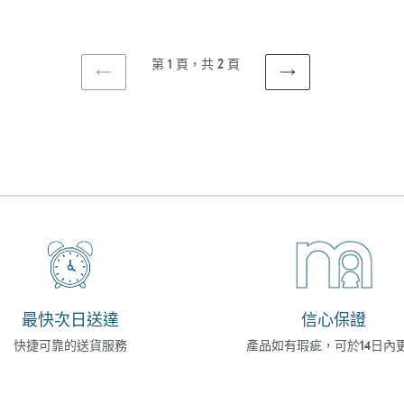
價
第 1 頁，共 2 頁
上
下
一
一
頁
頁
最快次日送達
信心保證
快捷可靠的送貨服務
產品如有瑕疵，可於14日內