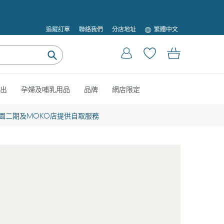
語
追蹤訂單
聯絡我們
分店地址
繁體中文
言
登入
購物車
提
交
出
孕婦及哺乳用品
品牌
網店限定
園二期及MOKO店提供自取服務