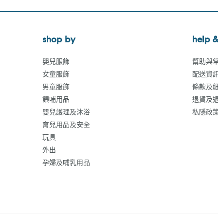
shop by
help &
嬰兒服飾
幫助與
女童服飾
配送資
男童服飾
條款及
餵哺用品
退貨及
嬰兒護理及沐浴
私隱政
育兒用品及安全
玩具
外出
孕婦及哺乳用品