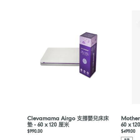
Clevamama
Motherc
Airgo
基
支
本
撐
泡
嬰
膠
兒
床
床
尺
床
寸
墊
床
-
墊
60
60
x
x
120
120
厘
厘
米
米
Clevamama Airgo 支撐嬰兒床床
Moth
墊 - 60 x 120 厘米
60 x 1
定
$990.00
定
$499.00
價
價
售罄