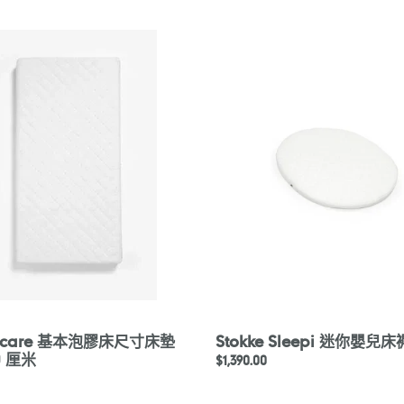
are
Stokke
Sleepi
迷
你
嬰
兒
床
褥
V3
ercare 基本泡膠床尺寸床墊
Stokke Sleepi 迷你嬰兒床
20 厘米
定
$1,390.00
價