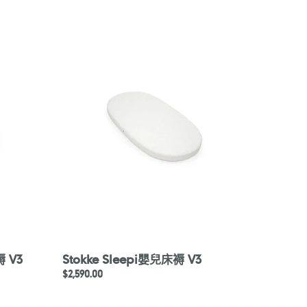
Stokke
Sleepi
嬰
兒
床
褥
V3
褥 V3
Stokke Sleepi嬰兒床褥 V3
定
$2,590.00
價