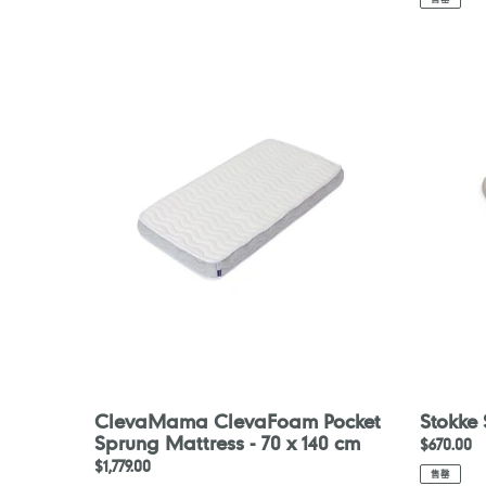
ClevaMama
Stokke
ClevaFoam
Snoozi
Pocket
Mattress
Sprung
Mattress
-
70
x
140
cm
ClevaMama ClevaFoam Pocket
Stokke 
Sprung Mattress - 70 x 140 cm
定
$670.00
定
$1,779.00
價
售罄