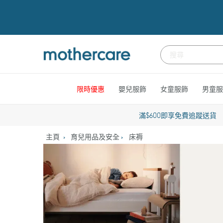
跳
到
內
容
限時優惠
嬰兒服飾
女童服飾
男童服
滿$600即享免費追蹤送貨
主頁
育兒用品及安全
床褥