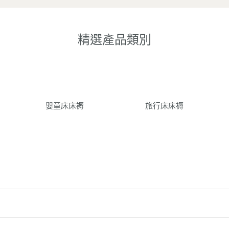
精選產品類別
嬰童床床褥
旅行床床褥