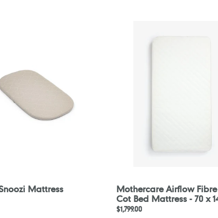
Mothercare
Airflow
Fibre
Filled
Cot
Bed
Mattress
-
70
x
140
cm
Snoozi Mattress
Mothercare Airflow Fibre 
Cot Bed Mattress - 70 x 
定
$1,799.00