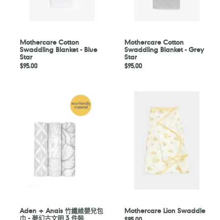
Mothercare Cotton
Mothercare Cotton
Swaddling Blanket - Blue
Swaddling Blanket - Grey
Star
Star
定
$95.00
定
$95.00
價
價
Aden
Mothercare
+
Lion
Anais
Swaddle
竹
纖
維
嬰
兒
包
巾
-
夢
Aden + Anais 竹纖維嬰兒包
Mothercare Lion Swaddle
巾 - 夢幻古文明 3 件裝
幻
定
$95.00