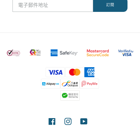
付
款
方
式
Facebook
Instagram
YouTube