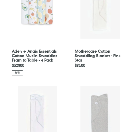
Essentials
Blanket
Cotton
-
Muslin
Pink
Swaddles
Star
Fram
to
Table
-
4
Aden + Anais Essentials
Mothercare Cotton
Cotton Muslin Swaddles
Swaddling Blanket - Pink
Pack
Fram to Table - 4 Pack
Star
定
$329.00
定
$95.00
價
價
售罄
Mothercare
Mothercare
Cotton
Cotton
Swaddling
Swaddling
Blanket
Blanket
-
-
Blue
Grey
Star
Star