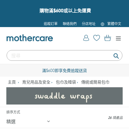
跳
到
購物滿$600或以上免運費
內
容
語
追蹤訂單
聯絡我們
分店地址
繁體中文
言
登入
購物車
提
交
滿$600即享免費追蹤送貨
主頁
育兒用品及安全
包巾及睡袋
傳統或簡易包巾
排序方式
26 項產品