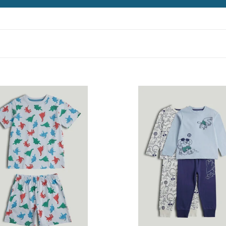
are
Mothercare
2
Pack
Blue
and
White
Football
Pyjamas