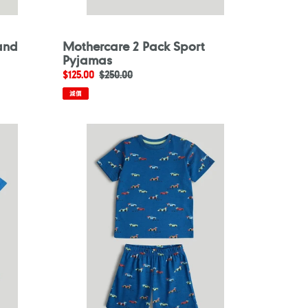
and
Mothercare 2 Pack Sport
Pyjamas
售
$125.00
定
$250.00
價
價
減價
Mothercare
Cars
Short
Pyjamas