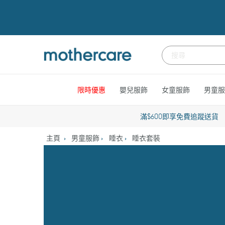
跳
到
內
容
限時優惠
嬰兒服飾
女童服飾
男童服
滿$600即享免費追蹤送貨
主頁
男童服飾
睡衣
睡衣套裝