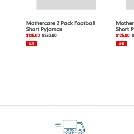
Mothercare 2 Pack Football
Motherc
Short Pyjamas
Short 
售
$125.00
定
$250.00
售
$125.00
$
價
價
價
減價
減價