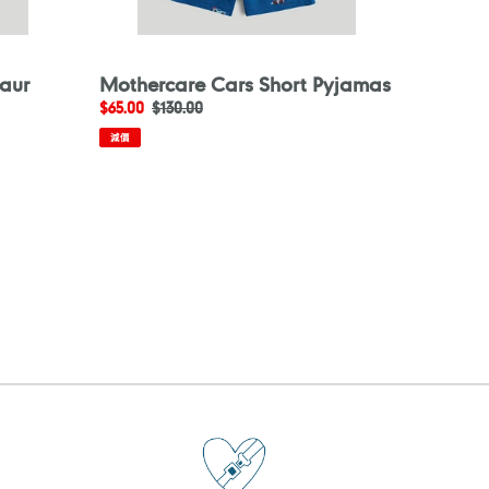
aur
Mothercare Cars Short Pyjamas
售
$65.00
定
$130.00
價
價
減價