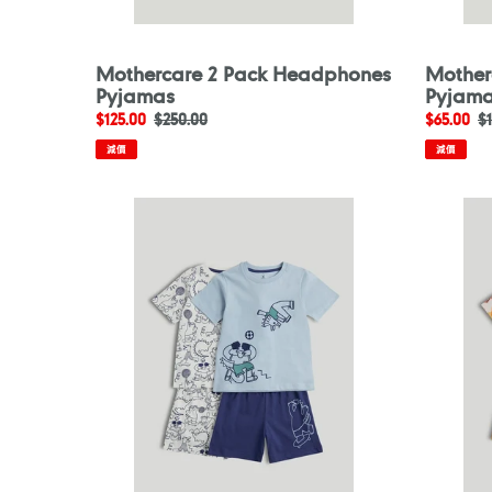
Mothercare 2 Pack Headphones
Mother
Pyjamas
Pyjam
售
$125.00
定
$250.00
售
$65.00
$
價
價
價
減價
減價
Mothercare
Motherc
2
2
Pack
Pack
Football
Lift-
Short
the-
Pyjamas
Flap
Short
Pyjamas