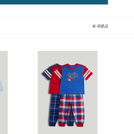
16 項產品
Mothercare
2
Pack
Sport
Pyjamas