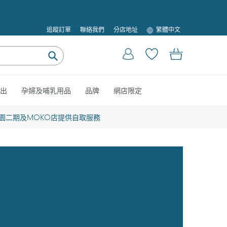
語
追蹤訂單
聯絡我們
分店地址
繁體中文
言
登入
購物車
提
交
出
孕婦及哺乳用品
品牌
網店限定
園二期及MOKO店提供自取服務