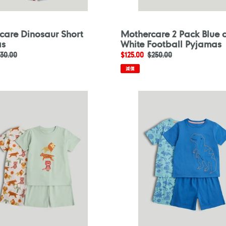
care Dinosaur Short
Mothercare 2 Pack Blue 
as
White Football Pyjamas
定
130.00
售
$125.00
定
$250.00
價
價
價
減價
are
Mothercare
2
Pack
Dinosaur
Short
Pyjamas