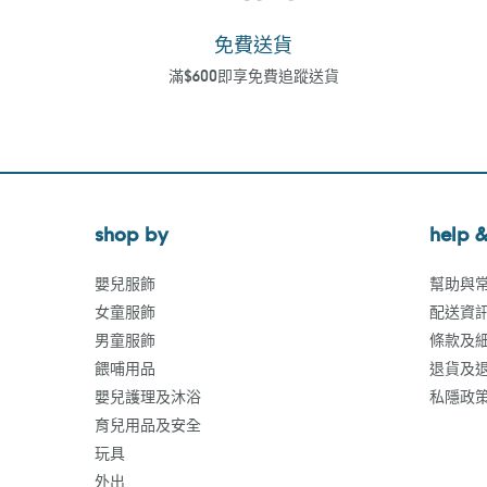
免費送貨
滿$600即享免費追蹤送貨
shop by
help &
嬰兒服飾
幫助與
女童服飾
配送資
男童服飾
條款及
餵哺用品
退貨及
嬰兒護理及沐浴
私隱政
育兒用品及安全
玩具
外出