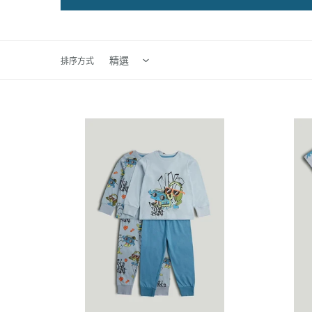
排序方式
Mothercare
Motherc
2
Dinosaur
Pack
Short
Headphones
Pyjamas
Pyjamas