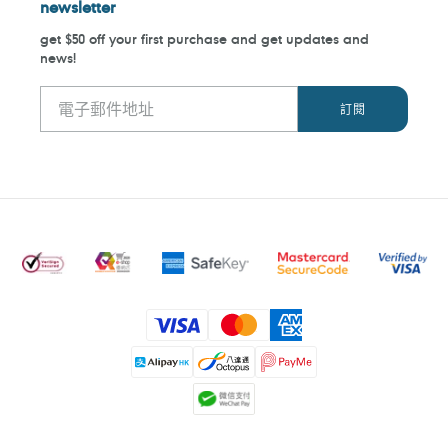
newsletter
get $50 off your first purchase and get updates and
news!
付
款
方
式