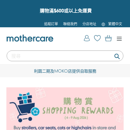
跳
到
購物滿$600或以上免運費
內
容
語
追蹤訂單
聯絡我們
分店地址
繁體中文
言
登入
購物車
提
交
利園二期及MOKO店提供自取服務