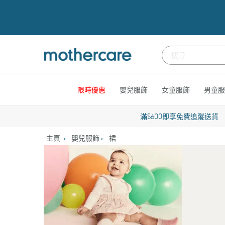
跳
到
內
容
限時優惠
嬰兒服飾
女童服飾
男童服
滿$600即享免費追蹤送貨
主頁
嬰兒服飾
裙