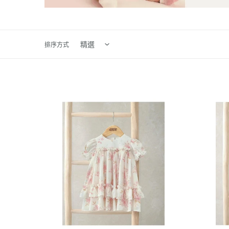
排序方式
Mamas
Mamas
&
&
Papas
Papas
Puff
Smock
Sleeve
Velvet
Chiffon
Dress
Dress
&
-
Bloomer
Vintage
Floral
Print