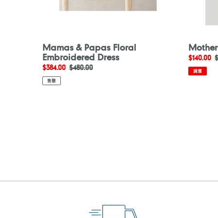
Mamas & Papas Floral
Motherc
Embroidered Dress
售
$140.00
$
售
$384.00
定
$480.00
價
減價
價
價
售罄