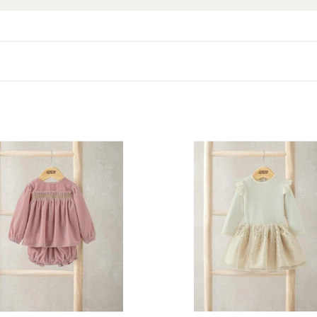
Mamas
&
Papas
Velour
Bodysuit
&
Sparkly
s
Gold
Tutu