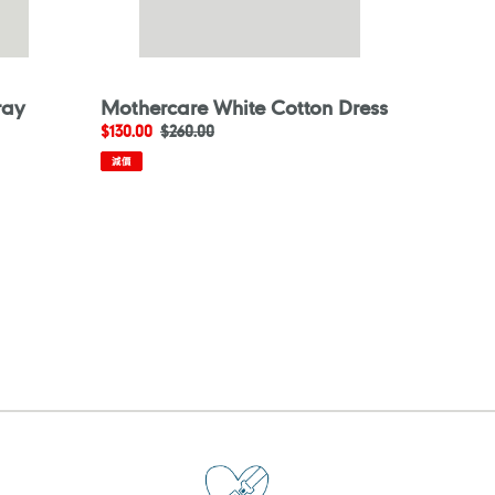
ray
Mothercare White Cotton Dress
售
$130.00
定
$260.00
價
價
減價