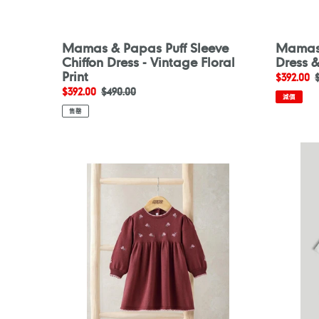
Mamas & Papas Puff Sleeve
Mamas 
Chiffon Dress - Vintage Floral
Dress 
Print
售
$392.00
售
$392.00
定
$490.00
價
減價
價
價
售罄
Mamas
Motherc
&
My
Papas
First
Floral
White
Embroidered
Dress
Dress