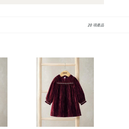
20 項產品
Mamas
&
Papas
Burgundy
Velvet
Dress