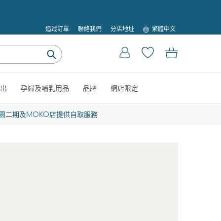
語
追蹤訂單
聯絡我們
分店地址
繁體中文
言
登入
購物車
提
交
出
孕婦及哺乳用品
品牌
網店限定
園二期及MOKO店提供自取服務