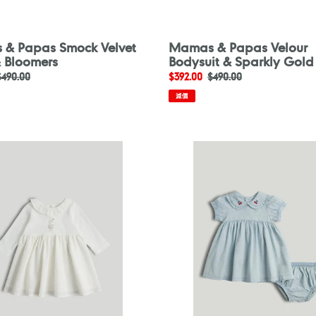
& Papas Smock Velvet
Mamas & Papas Velour
& Bloomers
Bodysuit & Sparkly Gold
定
$490.00
售
$392.00
定
$490.00
價
價
價
減價
are
Mothercare
Blue
Chambray
Dress
and
Knickers