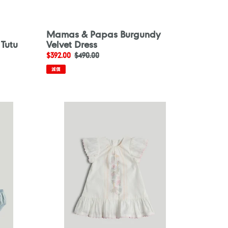
Mamas & Papas Burgundy
 Tutu
Velvet Dress
售
$392.00
定
$490.00
價
價
減價
Mothercare
White
Cotton
Dress