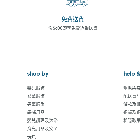
免費送貨
滿$600即享免費追蹤送貨
shop by
help &
嬰兒服飾
幫助與
女童服飾
配送資
男童服飾
條款及
餵哺用品
退貨及
嬰兒護理及沐浴
私隱政
育兒用品及安全
玩具