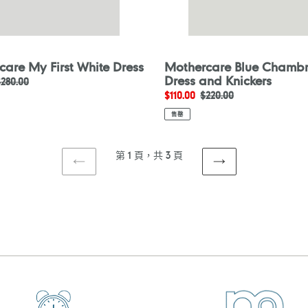
are My First White Dress
Mothercare Blue Chamb
Dress and Knickers
定
280.00
售
$110.00
定
$220.00
價
價
價
售罄
第 1 頁，共 3 頁
上
下
一
一
頁
頁