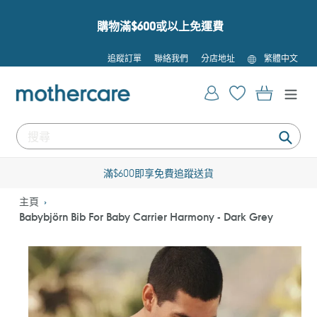
跳
到
購物滿$600或以上免運費
內
容
語
追蹤訂單
聯絡我們
分店地址
繁體中文
言
登入
購物車
提
交
滿$600即享免費追蹤送貨
主頁
Babybjörn Bib For Baby Carrier Harmony - Dark Grey