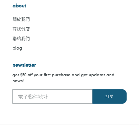
about
關於我們
尋找分店
聯絡我們
blog
newsletter
get $50 off your first purchase and get updates and
news!