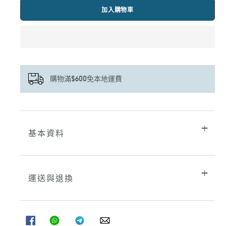
加入購物車
購物滿$600免本地運費
正
在
將
基本資料
產
品
加
入
您
運送與退換
的
購
物
車
分
分
分
分
享
享
享
享