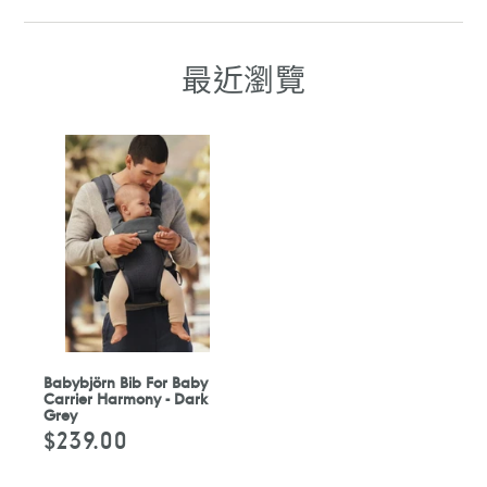
至
至
至
至
FACEBOOK
WHATSAPP
TELEGRAM
WHATSAPP
最近瀏覽
Babybjörn Bib For Baby
Carrier Harmony - Dark
Grey
$239.00
定
價