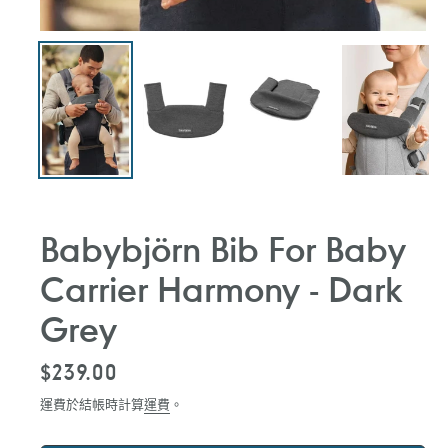
Babybjörn Bib For Baby
Carrier Harmony - Dark
Grey
定
$239.00
價
運費於結帳時計算
運費
。