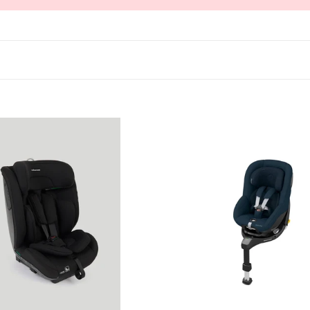
are
Maxi-
Cosi
Mica
360
Pro
Car
Seat
Authentic
Blue