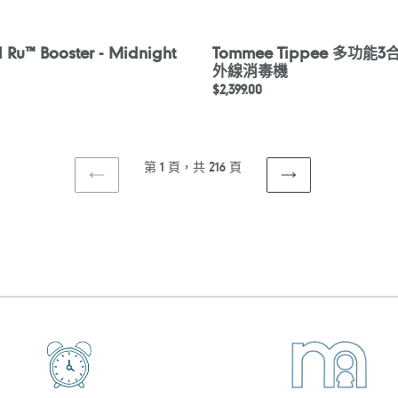
 Ru™ Booster - Midnight
Tommee Tippee 多功能3
外線消毒機
定
$2,399.00
價
第 1 頁，共 216 頁
上
下
一
一
頁
頁