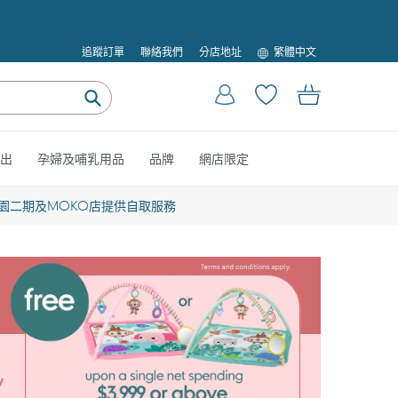
語
追蹤訂單
聯絡我們
分店地址
繁體中文
言
登入
購物車
提
交
出
孕婦及哺乳用品
品牌
網店限定
園二期及MOKO店提供自取服務