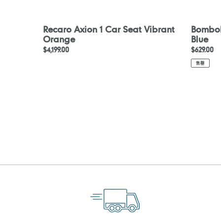
Recaro Axion 1 Car Seat Vibrant
Bombol
Orange
Blue
定
$4,199.00
定
$629.00
價
價
售罄