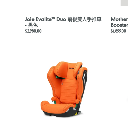
Joie Evalite™ Duo 前後雙人手推車
Mother
- 黑色
Booste
定
$2,980.00
定
$1,899.00
價
價
Recaro
Bombol
Axion
Ru™
1
Booster
Car
-
Seat
Midnight
Vibrant
Blue
Orange