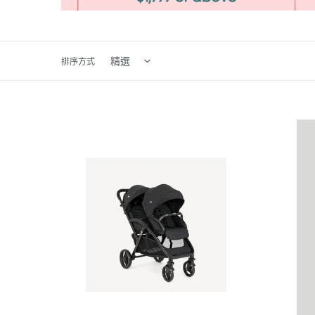
排序方式
Joie
Motherc
Evalite™
i-
Duo
Size
前
High
後
Back
雙
Booster
人
Car
手
Seat
推
車
-
黑
色