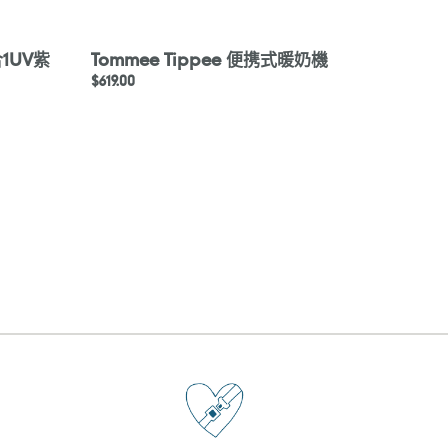
合1UV紫
Tommee Tippee 便携式暖奶機
定
$619.00
價