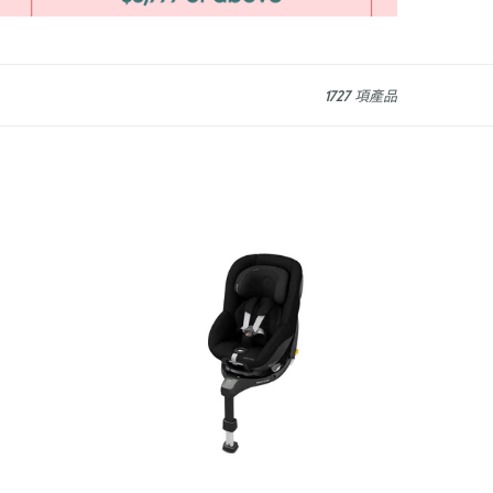
1727 項產品
Maxi-
Cosi
Mica
360
Pro
Car
Seat
Authentic
Black