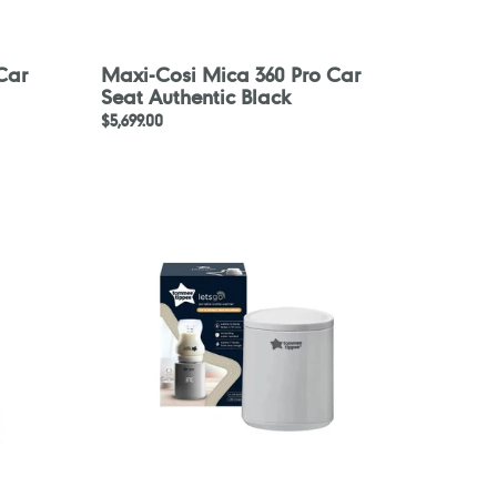
Car
Maxi-Cosi Mica 360 Pro Car
Seat Authentic Black
定
$5,699.00
價
Tommee
Tippee
便
携
式
暖
奶
機