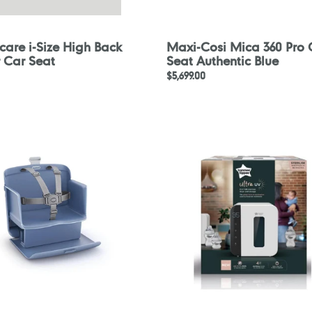
care i-Size High Back
Maxi-Cosi Mica 360 Pro 
r Car Seat
Seat Authentic Blue
定
$5,699.00
價
Tommee
Tippee
多
功
能
3
合
1UV
紫
外
線
消
毒
機