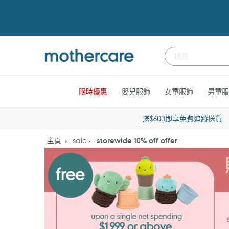
跳
到
內
容
限時優惠
嬰兒服飾
女童服飾
男童服
滿$600即享免費追蹤送貨
主頁
sale
storewide 10% off offer