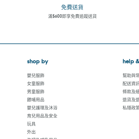
免費送貨
滿$600即享免費追蹤送貨
shop by
help &
嬰兒服飾
幫助與
女童服飾
配送資
男童服飾
條款及
餵哺用品
退貨及
嬰兒護理及沐浴
私隱政
育兒用品及安全
玩具
外出