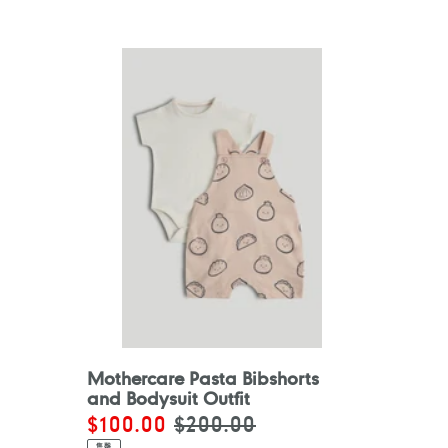
Mothercare Pasta Bibshorts
and Bodysuit Outfit
售
$100.00
定
$200.00
價
價
售罄