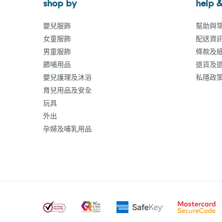
shop by
help &
嬰兒服飾
幫助與
女童服飾
配送資
男童服飾
條款及
餵哺用品
退貨及
嬰兒護理及沐浴
私隱政
育兒用品及安全
玩具
外出
孕婦及哺乳用品