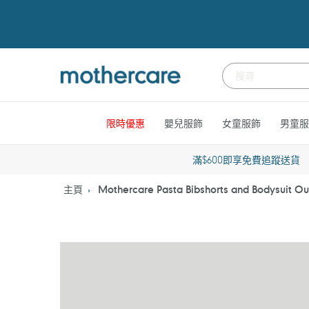
跳
到
內
容
限時優惠
嬰兒服飾
女童服飾
男童服
滿$600即享免費追蹤送貨
主頁
Mothercare Pasta Bibshorts and Bodysuit Out