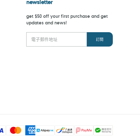
newsletter
get $50 off your first purchase and get
updates and news!