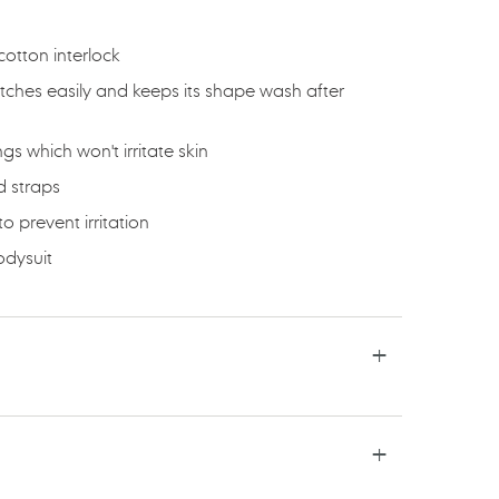
cotton interlock
tretches easily and keeps its shape wash after
gs which won't irritate skin
d straps
 prevent irritation
bodysuit