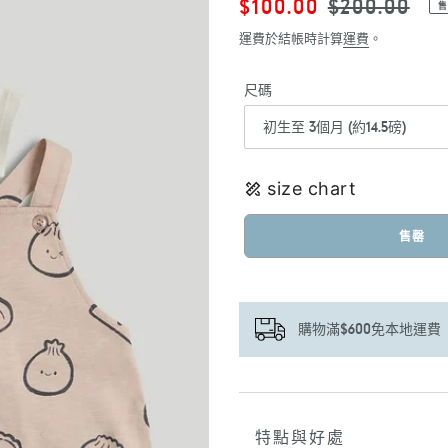
售
$100.00
定
$200.00
售
價
價
運費於結帳時計算
運費
。
尺碼
size chart
售罄
購物滿$600免本地運費
正
在
將
特點與好處