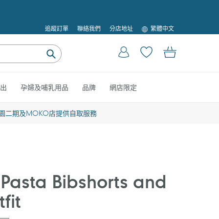
語
追蹤訂單
聯絡我們
分店地址
繁體中文
言
登入
購物車
提
交
出
孕婦及哺乳用品
品牌
網店限定
園二期及MOKO店提供自取服務
Pasta Bibshorts and
fit