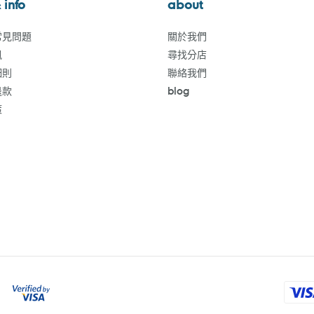
 info
about
常見問題
關於我們
訊
尋找分店
細則
聯絡我們
退款
blog
策
付
款
方