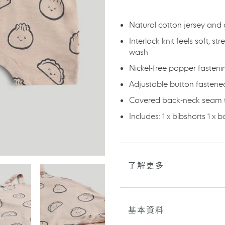
產
品
加
Natural cotton jersey and 
入
Interlock knit feels soft, s
您
wash
的
購
Nickel-free popper fastenin
物
Adjustable button fastene
車
Covered back-neck seam to
Includes: 1 x bibshorts 1 x 
了解更多
基本資料