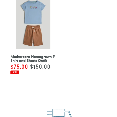
Mothercare Homegrown T-
Shirt and Shorts Outfit
售
$75.00
定
$150.00
價
價
減價