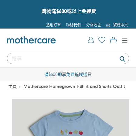
跳
到
購物滿$600或以上免運費
內
容
語
追蹤訂單
聯絡我們
分店地址
繁體中文
言
登入
購物車
提
交
滿$600即享免費追蹤送貨
主頁
Mothercare Homegrown T-Shirt and Shorts Outfit