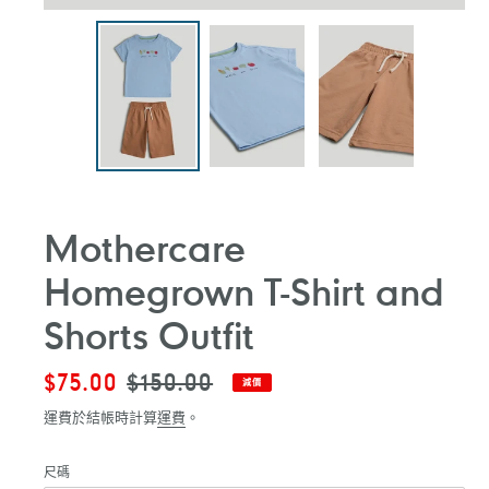
Mothercare
Homegrown T-Shirt and
Shorts Outfit
售
$75.00
定
$150.00
減價
價
價
運費於結帳時計算
運費
。
尺碼