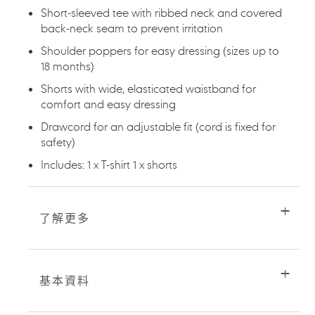
您
Short-sleeved tee with ribbed neck and covered
的
back-neck seam to prevent irritation
購
物
Shoulder poppers for easy dressing (sizes up to
車
18 months)
Shorts with wide, elasticated waistband for
comfort and easy dressing
Drawcord for an adjustable fit (cord is fixed for
safety)
Includes: 1 x T-shirt 1 x shorts
了解更多
基本資料