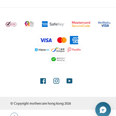
付
款
方
式
Facebook
Instagram
YouTube
© Copyright
mothercare hong kong
2026
使