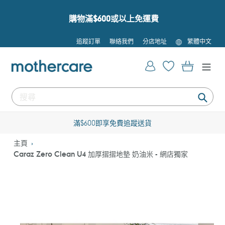
跳
到
購物滿$600或以上免運費
內
容
語
追蹤訂單
聯絡我們
分店地址
繁體中文
言
登入
購物車
提
交
滿$600即享免費追蹤送貨
主頁
Caraz Zero Clean U4 加厚摺摺地墊 奶油米 - 網店獨家