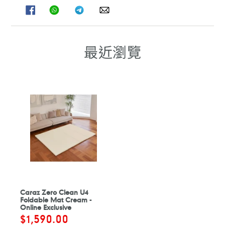
分
分
分
分
享
享
享
享
至
至
至
至
FACEBOOK
WHATSAPP
TELEGRAM
WHATSAPP
最近瀏覽
Caraz Zero Clean U4
Foldable Mat Cream -
Online Exclusive
售
$1,590.00
定