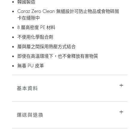
韓國製造
購
Caraz Zero Clean 無縫設計可防止物品或食物碎屑
物
車
卡在縫隙中
8 層高密度 PE 材料
不使用化學黏合劑
層與層之間採用熱壓方式結合
即使在高溫環境下，也不會釋放有害物質
無毒 PU 皮革
基本資料
運送與退換