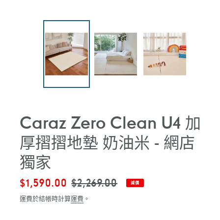
Caraz Zero Clean U4 加
厚摺摺地墊 奶油米 - 網店
獨家
售
$1,590.00
定
$2,269.00
減價
價
價
運費於結帳時計算
運費
。