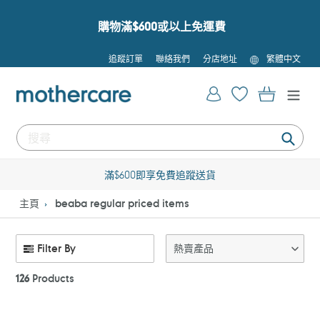
跳
到
購物滿$600或以上免運費
內
容
語
追蹤訂單
聯絡我們
分店地址
繁體中文
言
登入
購物車
提
交
滿$600即享免費追蹤送貨
主頁
beaba regular priced items
Filter By
熱賣產品
126
Products