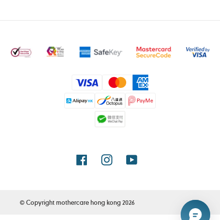
付
款
方
式
Facebook
Instagram
YouTube
© Copyright
mothercare hong kong
2026
使