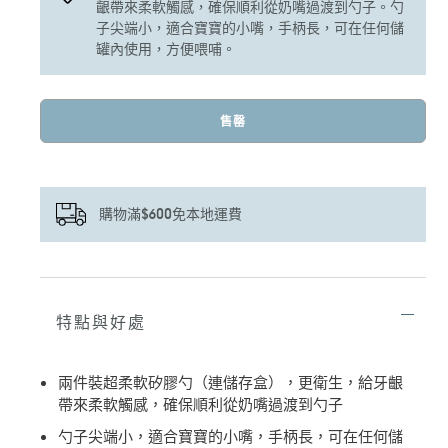
齦帶來柔軟觸感，確保順利從奶嘴過渡到勺子。勺
子尖端小，適合寶寶的小嘴，手柄長，可在任何儲
罐內使用，方便喂哺。
售罄
購物滿$600免本地運費
正
在
將
特點與好處
產
品
加
兩件裝超柔軟矽膠勺（連儲存盒），更衛生，給牙齦
入
帶來柔軟觸感，確保順利從奶嘴過渡到勺子
您
的
勺子尖端小，適合寶寶的小嘴，手柄長，可在任何儲
購