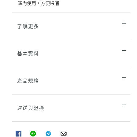
罐內使用，方便喂哺
物
車
了解更多
基本資料
產品規格
運送與退換
分
分
分
分
享
享
享
享