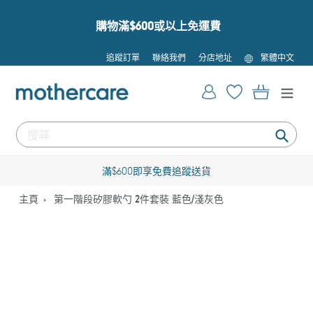
跳
到
購物滿$600或以上免運費
內
容
語
追蹤訂單
聯絡我們
分店地址
繁體中文
言
登入
購物車
提
交
滿$600即享免費追蹤送貨
主頁
第一階段矽膠軟勺 2件套裝 藍色/淺灰色