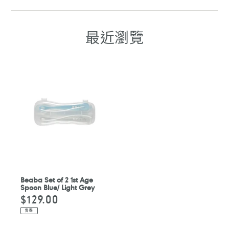
至
至
至
至
FACEBOOK
WHATSAPP
TELEGRAM
WHATSAPP
最近瀏覽
Beaba Set of 2 1st Age
Spoon Blue/ Light Grey
$129.00
定
價
售罄