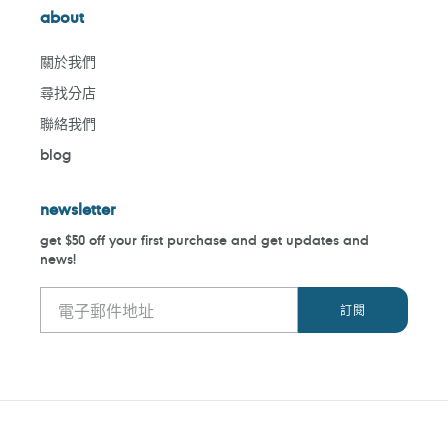
about
關於我們
尋找分店
聯絡我們
blog
newsletter
get $50 off your first purchase and get updates and
news!