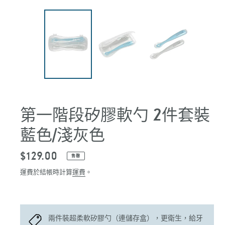
第一階段矽膠軟勺 2件套裝
藍色/淺灰色
定
$129.00
售罄
價
運費於結帳時計算
運費
。
兩件裝超柔軟矽膠勺（連儲存盒），更衛生，給牙