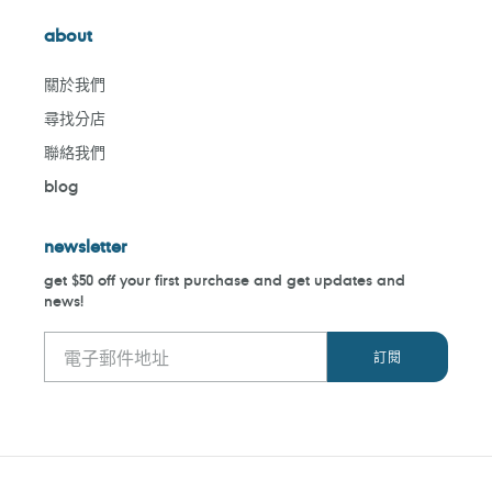
about
關於我們
尋找分店
聯絡我們
blog
newsletter
get $50 off your first purchase and get updates and
news!