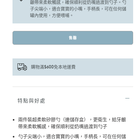
齦帶來柔軟觸感，確保順利從奶嘴過渡到勺子。勺
子尖端小，適合寶寶的小嘴，手柄長，可在任何儲
罐內使用，方便喂哺。
售罄
購物滿$600免本地運費
正
在
將
特點與好處
產
品
加
兩件裝超柔軟矽膠勺（連儲存盒），更衛生，給牙齦
入
帶來柔軟觸感，確保順利從奶嘴過渡到勺子
您
的
勺子尖端小，適合寶寶的小嘴，手柄長，可在任何儲
購