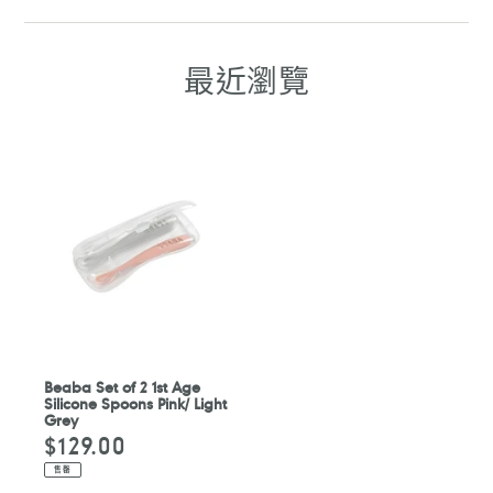
至
至
至
至
FACEBOOK
WHATSAPP
TELEGRAM
WHATSAPP
最近瀏覽
Beaba Set of 2 1st Age
Silicone Spoons Pink/ Light
Grey
$129.00
定
價
售罄