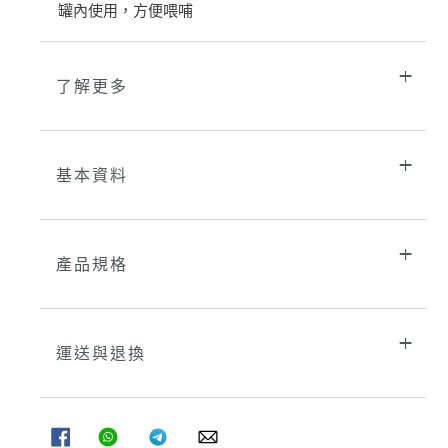
罐內使用，方便喂哺
物
車
了解更多
基本資料
產品規格
運送與退換
分
分
分
分
享
享
享
享