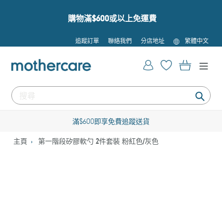
跳
到
購物滿$600或以上免運費
內
容
語
追蹤訂單
聯絡我們
分店地址
繁體中文
言
登入
購物車
提
交
滿$600即享免費追蹤送貨
主頁
第一階段矽膠軟勺 2件套裝 粉紅色/灰色