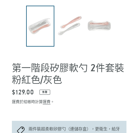
第一階段矽膠軟勺 2件套裝
粉紅色/灰色
定
$129.00
售罄
價
運費於結帳時計算
運費
。
兩件裝超柔軟矽膠勺（連儲存盒），更衛生，給牙