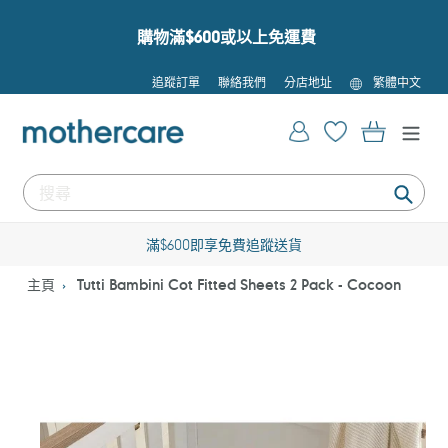
跳
到
購物滿$600或以上免運費
內
容
語
追蹤訂單
聯絡我們
分店地址
繁體中文
言
登入
購物車
提
交
滿$600即享免費追蹤送貨
主頁
Tutti Bambini Cot Fitted Sheets 2 Pack - Cocoon