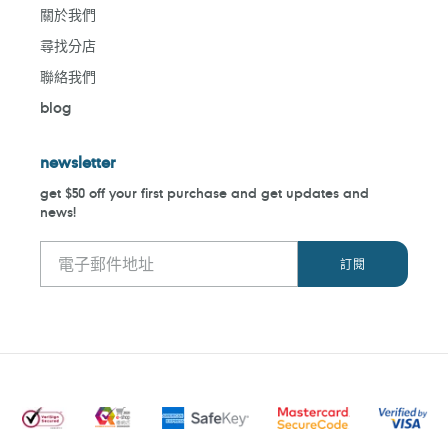
關於我們
尋找分店
聯絡我們
blog
newsletter
get $50 off your first purchase and get updates and
news!