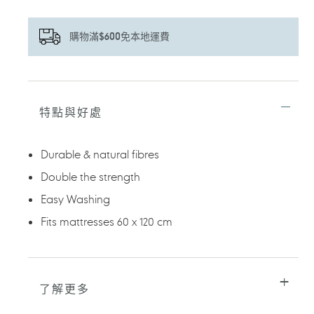
購物滿$600免本地運費
正
在
將
特點與好處
產
品
加
Durable & natural fibres
入
您
Double the strength
的
Easy Washing
購
物
Fits mattresses 60 x 120 cm
車
了解更多