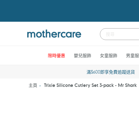
跳
到
內
容
限時優惠
嬰兒服飾
女童服飾
男童服
滿$600即享免費追蹤送貨
主頁
Trixie Silicone Cutlery Set 3-pack - Mr Shark