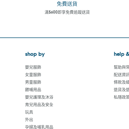
免費送貨
滿$600即享免費追蹤送貨
shop by
help &
嬰兒服飾
幫助與
女童服飾
配送資
男童服飾
條款及
餵哺用品
退貨及
嬰兒護理及沐浴
私隱政
育兒用品及安全
玩具
外出
孕婦及哺乳用品