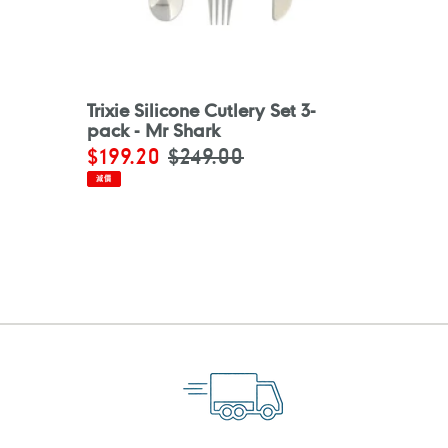
Trixie Silicone Cutlery Set 3-
pack - Mr Shark
售
$199.20
定
$249.00
價
價
減價