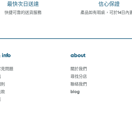
最快次日送達
信心保證
快捷可靠的送貨服務
產品如有瑕疵，可於14日內
 info
about
常見問題
關於我們
訊
尋找分店
細則
聯絡我們
退款
blog
策