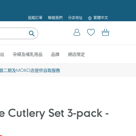
語
追蹤訂單
聯絡我們
分店地址
繁體中文
言
登入
購物車
提
交
出
孕婦及哺乳用品
品牌
網店限定
園二期及MOKO店提供自取服務
ne Cutlery Set 3-pack -