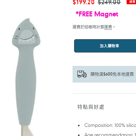
售
$199.20
定
$249.00
減價
價
價
*FREE Magnet
運費於結帳時計算
運費
。
加入購物車
購物滿$600免本地運費
正
在
將
特點與好處
產
品
加
Composition: 100% silico
入
Age recommendation: 