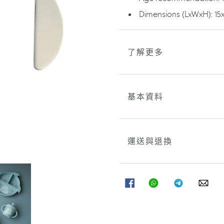
您
的
Dimensions (LxWxH): 15x
購
物
車
了解更多
基本資料
運送與退換
分
分
分
分
享
享
享
享
至
至
至
至
FACEBOOK
WHATSAPP
TELEGRAM
WHA