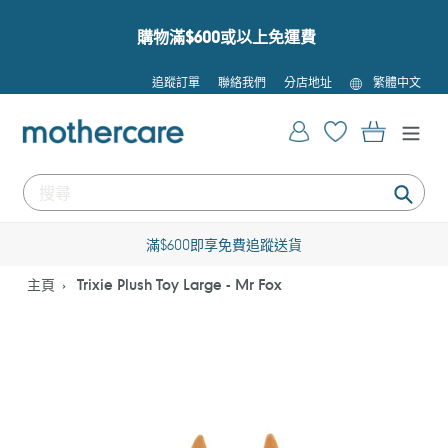
跳
到
購物滿$600或以上免運費
內
容
語
追蹤訂單
聯絡我們
分店地址
繁體中文
言
登入
購物車
提
交
滿$600即享免費追蹤送貨
主頁
Trixie Plush Toy Large - Mr Fox