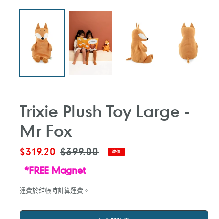
Trixie Plush Toy Large -
Mr Fox
售
$319.20
定
$399.00
減價
價
價
*FREE Magnet
運費於結帳時計算
運費
。