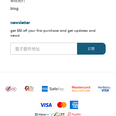
聯絡我們
blog
newsletter
get $50 off your first purchase and get updates and
news!
付
款
方