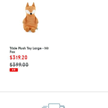
Trixie Plush Toy Large - Mr
Fox
售
$319.20
定
價
價
$399.00
減價