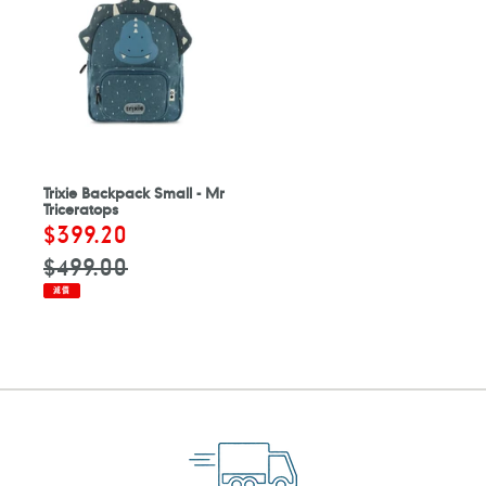
Trixie Backpack Small - Mr
Triceratops
售
$399.20
定
價
價
$499.00
減價