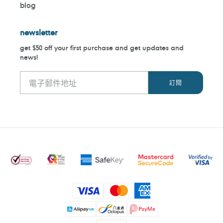
blog
newsletter
get $50 off your first purchase and get updates and
news!
付
款
方
式