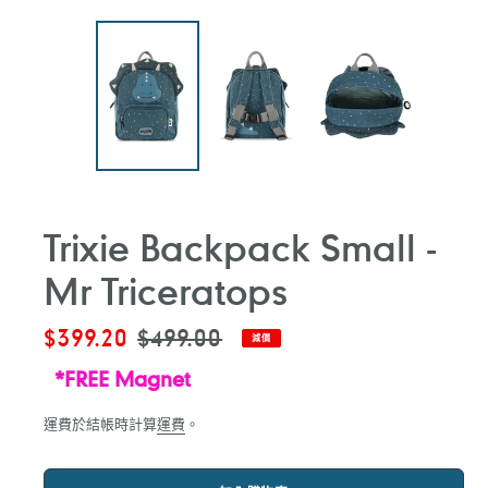
Trixie Backpack Small -
Mr Triceratops
售
$399.20
定
$499.00
減價
價
價
*FREE Magnet
運費於結帳時計算
運費
。