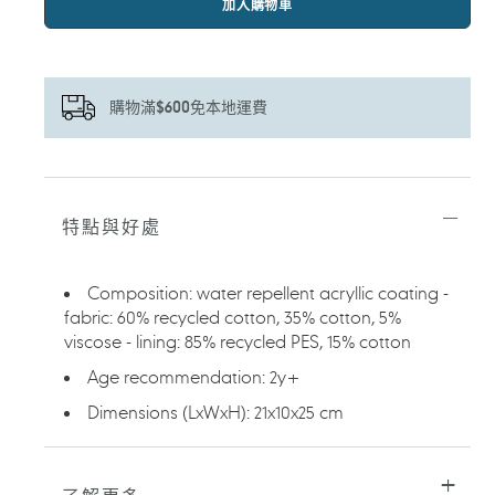
加入購物車
購物滿$600免本地運費
正
在
將
特點與好處
產
品
加
Composition: water repellent acryllic coating -
入
fabric: 60% recycled cotton, 35% cotton, 5%
您
viscose - lining: 85% recycled PES, 15% cotton
的
購
Age recommendation: 2y+
物
車
Dimensions (LxWxH): 21x10x25 cm