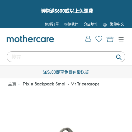
跳
到
購物滿$600或以上免運費
內
容
語
追蹤訂單
聯絡我們
分店地址
繁體中文
言
登入
購物車
提
交
滿$600即享免費追蹤送貨
主頁
Trixie Backpack Small - Mr Triceratops