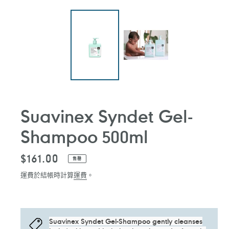
Suavinex Syndet Gel-
Shampoo 500ml
定
$161.00
售罄
價
運費於結帳時計算
運費
。
Suavinex Syndet Gel-Shampoo gently cleanses