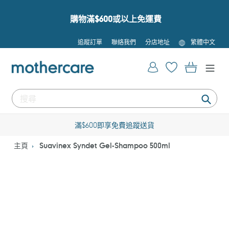
跳
到
購物滿$600或以上免運費
內
容
語
追蹤訂單
聯絡我們
分店地址
繁體中文
言
登入
購物車
提
交
滿$600即享免費追蹤送貨
主頁
Suavinex Syndet Gel-Shampoo 500ml