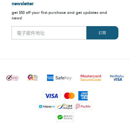
newsletter
get $50 off your first purchase and get updates and
news!
付
款
方
式