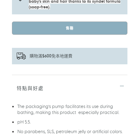
baby's skin and hair thanks to its syndet formula
(soap-free).
售罄
購物滿$600免本地運費
正
在
將
特點與好處
產
品
加
The packaging's pump facilitates its use during
入
bathing, making this product especially practical.
您
的
pH 5.5.
購
物
No parabens, SLS, petroleum jelly or artificial colors.