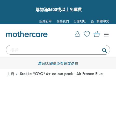
跳
到
購物滿$600或以上免運費
內
容
語
追蹤訂單
聯絡我們
分店地址
繁體中文
言
登入
購物車
提
交
滿$600即享免費追蹤送貨
主頁
Stokke YOYO³ 6+ colour pack - Air France Blue