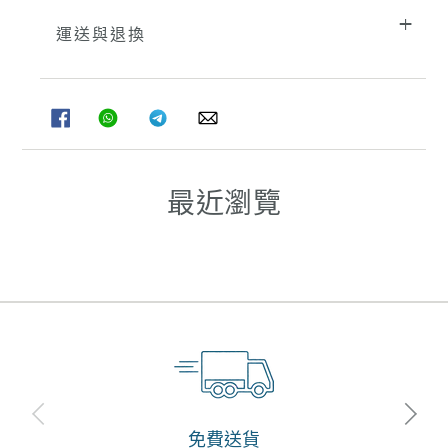
在
將
運送與退換
產
品
加
入
分
分
分
分
您
享
享
享
享
至
至
至
至
的
FACEBOOK
WHATSAPP
TELEGRAM
WHATSAPP
購
物
最近瀏覽
車
免費送貨