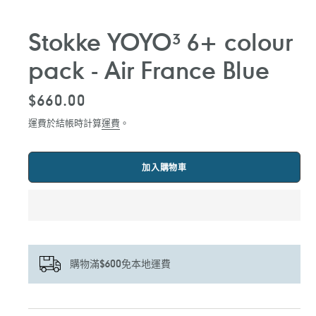
Stokke YOYO³ 6+ colour
pack - Air France Blue
定
$660.00
價
運費於結帳時計算
運費
。
加入購物車
購物滿$600免本地運費
正