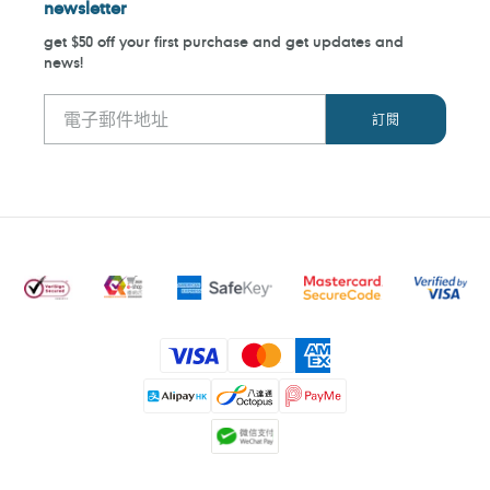
newsletter
get $50 off your first purchase and get updates and
news!
付
款
方
式