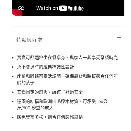
購
物
車
特點與好處
寶寶可舒適地坐在餐桌旁，與家人一起享受聚餐時光
永不會過時的經典標誌性設計
座椅和腳踏可靈活調節，確保靠背和踏板適合任何年
齡的孩子
安穩固定的踏板，讓孩子舒適安全
穩固的結構和歐洲山毛櫸木材質，可承受 136公
斤/300 磅重的成人
顏色豐富多樣，適合任何裝飾風格