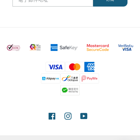
付
款
方
式
Facebook
Instagram
YouTube