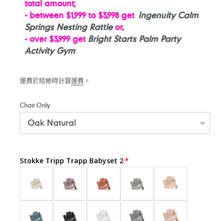
total amount;
- between $1,999 to $3,998 get
Ingenuity Calm
Springs Nesting Rattle
or,
- over $3,999 ge
t
Bright Starts Palm Party
Activity Gym
運費於結帳時計算
運費
。
Chair Only
Stokke Tripp Trapp Babyset 2