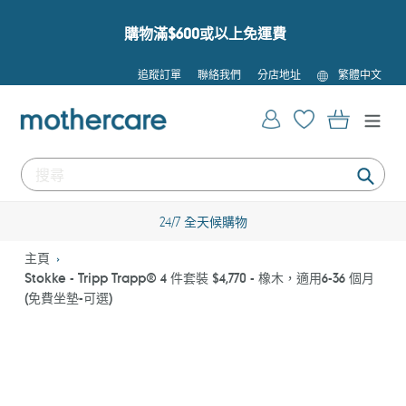
跳
到
購物滿$600或以上免運費
內
容
語
追蹤訂單
聯絡我們
分店地址
繁體中文
言
登入
購物車
提
交
24/7 全天候購物
主頁
Stokke - Tripp Trapp® 4 件套裝 $4,770 - 橡木，適用6-36 個月
(免費坐墊-可選)