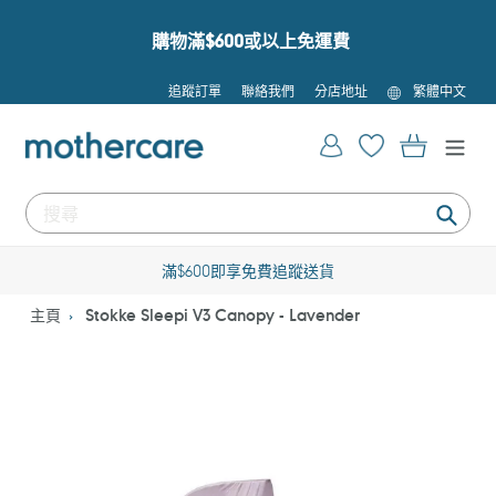
跳
到
購物滿$600或以上免運費
內
容
語
追蹤訂單
聯絡我們
分店地址
繁體中文
言
登入
購物車
提
交
滿$600即享免費追蹤送貨
主頁
Stokke Sleepi V3 Canopy - Lavender