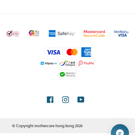
付
款
方
式
Facebook
Instagram
YouTube
© Copyright
mothercare hong kong
2026