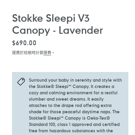
Stokke Sleepi V3
Canopy - Lavender
定
$690.00
價
運費於結帳時計算
運費
。
Surround your baby in serenity and style with
the Stokke® Sleepi™ Canopy. It creates a
cozy and calming environment for a restful
slumber and sweet dreams. It easily
attaches to the drape rod offering extra
shade for those peaceful daytime naps. The
Stokke® Sleepi™ Canopy is Oeko-Tex®
Standard 100, class 1 approved and certified
free from hazardous substances with the