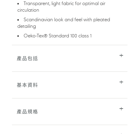
的
Transparent, light fabric for optimal air
購
circulation​​
物
車
Scandinavian look and feel with pleated
detailing
Oeko-Tex® Standard 100 class 1​
產品包括
基本資料
產品規格