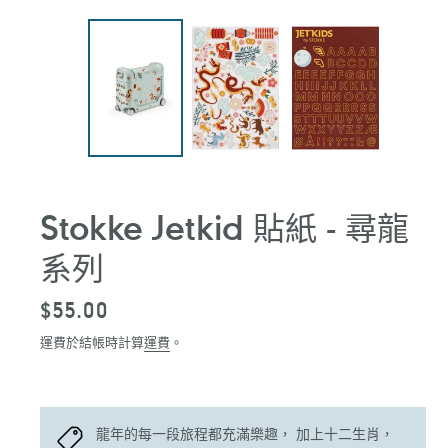
Stokke Jetkid 貼紙 - 尋龍
系列
定
$55.00
價
運費於結帳時計算
運費
。
龍年的每一段旅程都充滿樂趣， 加上十二生肖，