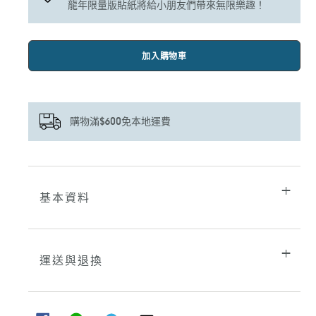
龍年限量版貼紙將給小朋友們帶來無限樂趣！
加入購物車
購物滿$600免本地運費
正
在
將
基本資料
產
品
加
入
您
運送與退換
的
購
物
車
分
分
分
分