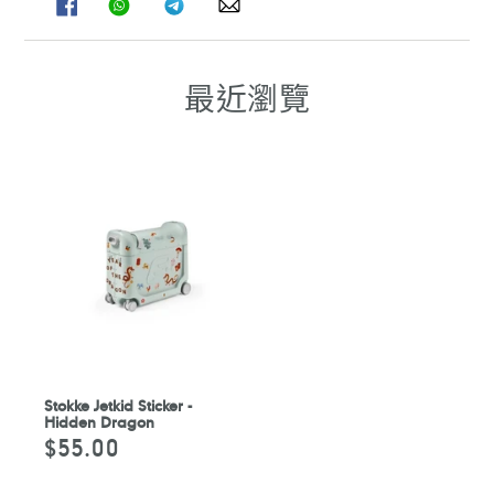
享
享
享
享
至
至
至
至
FACEBOOK
WHATSAPP
TELEGRAM
WHATSAPP
最近瀏覽
Stokke Jetkid Sticker -
Hidden Dragon
$55.00
定
價