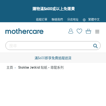
跳
到
購物滿$600或以上免運費
內
容
語
追蹤訂單
聯絡我們
分店地址
繁體中文
言
登入
購物車
提
交
滿$600即享免費追蹤送貨
主頁
Stokke Jetkid 貼紙 - 尋龍系列