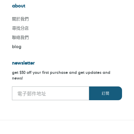
about
關於我們
尋找分店
聯絡我們
blog
newsletter
get $50 off your first purchase and get updates and
news!