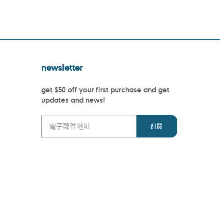
newsletter
get $50 off your first purchase and get
updates and news!