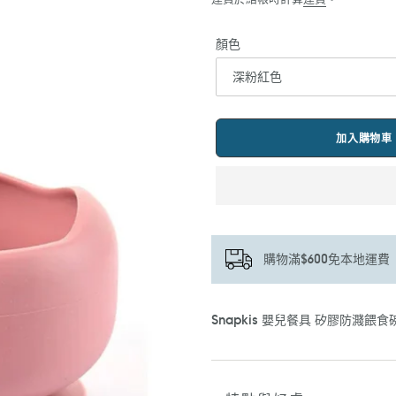
顏色
加入購物車
購物滿$600免本地運費
正
Snapkis 嬰兒餐具 矽膠防濺餵食
在
將
產
品