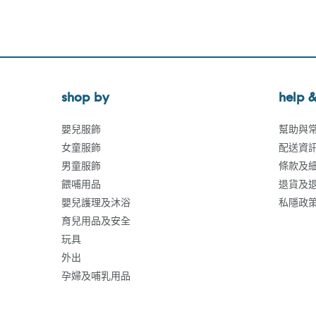
shop by
help &
嬰兒服飾
幫助與
女童服飾
配送資
男童服飾
條款及
餵哺用品
退貨及
嬰兒護理及沐浴
私隱政
育兒用品及安全
玩具
外出
孕婦及哺乳用品