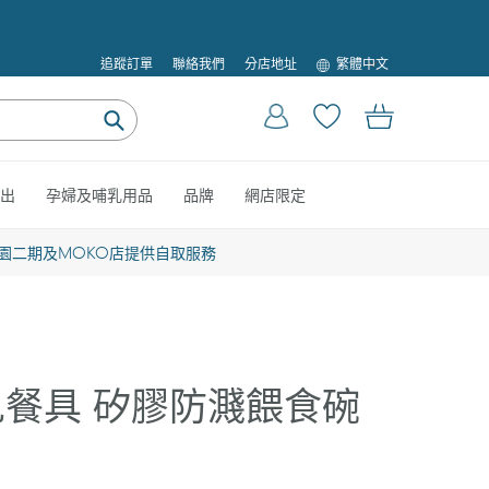
語
追蹤訂單
聯絡我們
分店地址
繁體中文
言
登入
購物車
提
交
出
孕婦及哺乳用品
品牌
網店限定
園二期及MOKO店提供自取服務
 嬰兒餐具 矽膠防濺餵食碗