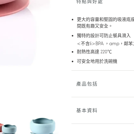
特點與好處
加
入
您
更大的容量和堅固的吸液底
的
間既有趣又安全。
購
物
獨特的設計可防止餐具滑入
車
<不含li>BPA ，amp，鄰
耐熱性高達 220℃
可安全地用於洗碗機
產品包括
基本資料