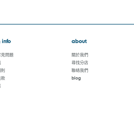
 info
about
常見問題
關於我們
訊
尋找分店
細則
聯絡我們
退款
blog
策