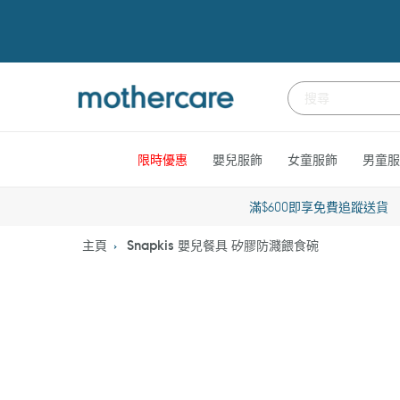
跳
到
內
容
限時優惠
嬰兒服飾
女童服飾
男童服
滿$600即享免費追蹤送貨
主頁
Snapkis 嬰兒餐具 矽膠防濺餵食碗