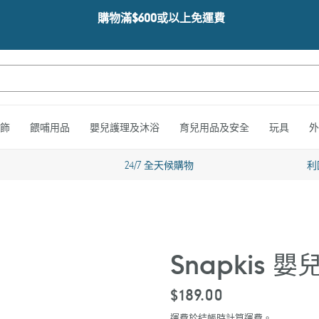
購物滿$600或以上免運費
飾
餵哺用品
嬰兒護理及沐浴
育兒用品及安全
玩具
外
24/7 全天候購物
利
Snapkis
定
$189.00
價
運費於結帳時計算
運費
。