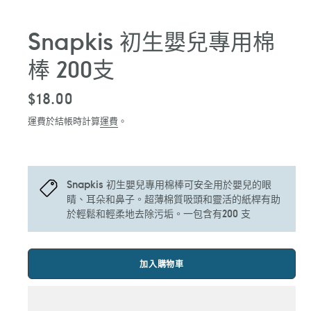
Snapkis 初生嬰兒專用棉
棒 200支
定
$18.00
價
運費於結帳時計算
運費
。
Snapkis 初生嬰兒專用棉棒可安全用於嬰兒的眼
睛、耳朵和鼻子。超薄棉質吸頭和靈活的紙桿有助
於輕鬆和輕柔地去除污垢。一包含有200 支
加入購物車