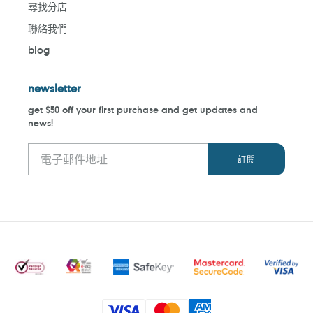
尋找分店
聯絡我們
blog
newsletter
get $50 off your first purchase and get updates and
news!
付