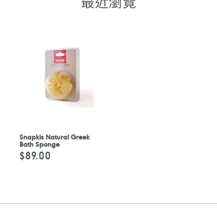
最近瀏覽
Snapkis Natural Greek
Bath Sponge
$89.00
定
價