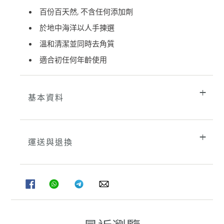
的
百份百天然, 不含任何添加劑
購
於地中海洋以人手揀選
物
車
溫和清潔並同時去角質
適合初任何年齡使用
基本資料
運送與退換
分
分
分
分
享
享
享
享
至
至
至
至
FACEBOOK
WHATSAPP
TELEGRAM
WHATSAPP