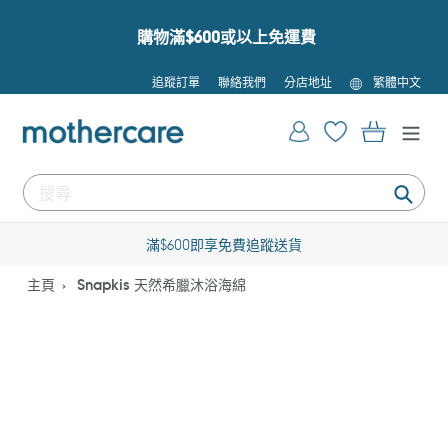
跳
到
購物滿$600或以上免運費
內
容
語
追蹤訂單
聯絡我們
分店地址
繁體中文
言
登入
購物車
提
交
滿$600即享免費追蹤送貨
主頁
Snapkis 天然希臘沐浴海綿