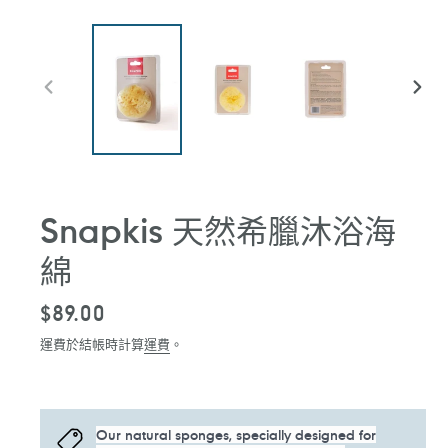
前
下
一
一
張
張
投
投
影
影
片
片
Snapkis 天然希臘沐浴海
綿
定
$89.00
價
運費於結帳時計算
運費
。
Our natural sponges, specially designed for