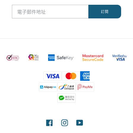
付
款
方
式
Facebook
Instagram
YouTube