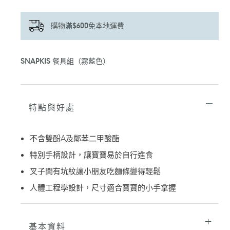
購物滿$600免本地運費
正
SNAPKIS 餐具組（霧藍色）
在
將
產
品
加
特點與好處
入
您
的
不含雙酚A及鄰苯二甲酸酯
購
特別手柄設計，讓寶寶易於自行進食
物
車
叉子間有坑紋讓小朋友吃麵條變得輕鬆
人體工程學設計，尺寸適合寶寶的小手拿握
基本資料