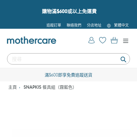
跳
到
購物滿$600或以上免運費
內
容
語
追蹤訂單
聯絡我們
分店地址
繁體中文
言
登入
購物車
提
交
滿$600即享免費追蹤送貨
主頁
SNAPKIS 餐具組（霧藍色）