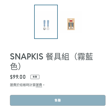
SNAPKIS 餐具組（霧藍
色）
定
$99.00
售罄
價
運費於結帳時計算
運費
。
售罄