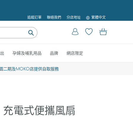
語
追蹤訂單
聯絡我們
分店地址
繁體中文
言
登入
購物車
提
交
出
孕婦及哺乳用品
品牌
網店限定
園二期及MOKO店提供自取服務
3合1 充電式便攜風扇