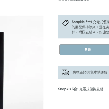
Snapkis 3合1 充電
的嬰兒保持涼爽，是在
伴。附送風扇罩，保護
售罄
購物滿$600免本地運費
正
Snapkis 3合1 充電式便攜風扇
在
將
產
品