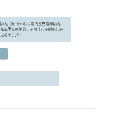
式便攜風扇 (可用作風扇, 電筒及充電器)讓您
炎熱或陽光明媚的日子陪伴孩子的絕佳夥
嬰兒的小手指。