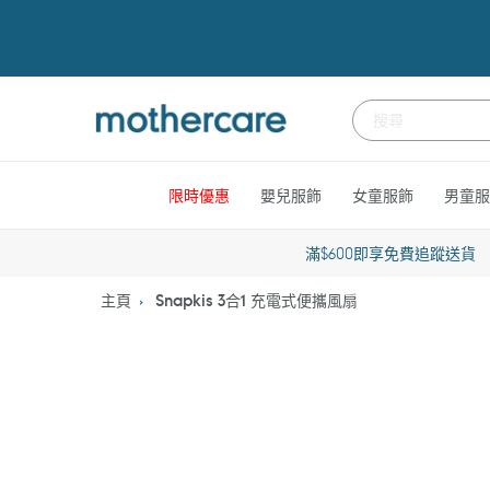
跳
到
內
容
限時優惠
嬰兒服飾
女童服飾
男童服
滿$600即享免費追蹤送貨
主頁
Snapkis 3合1 充電式便攜風扇