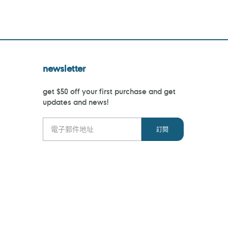
newsletter
get $50 off your first purchase and get
updates and news!