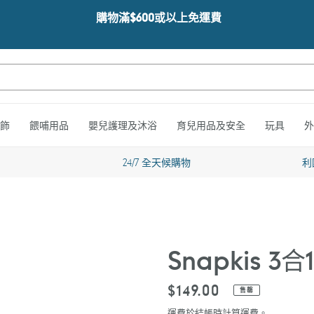
購物滿$600或以上免運費
飾
餵哺用品
嬰兒護理及沐浴
育兒用品及安全
玩具
外
24/7 全天候購物
利
Snapkis 
定
$149.00
售罄
價
運費於結帳時計算
運費
。