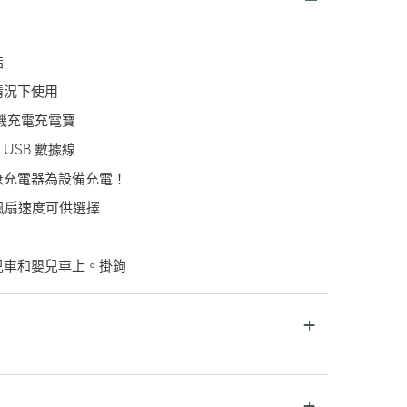
指
情況下使用
手機充電充電寶
 USB 數據線
急充電器為設備充電！
種風扇速度可供選擇
兒車和嬰兒車上。掛鉤