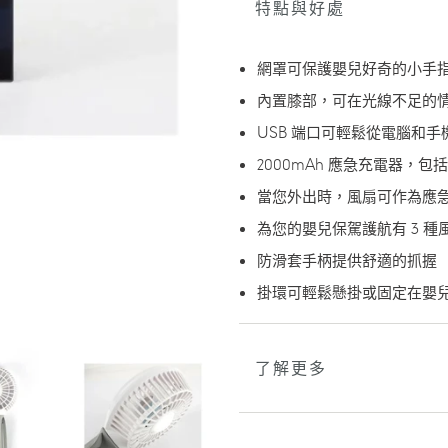
特點與好處
加
入
您
網罩可保護嬰兒好奇的小手
的
購
內置膝部，可在光線不足的
物
USB 端口可輕鬆從電腦和
車
2000mAh 應急充電器，包括
當您外出時，風扇可作為應
為您的嬰兒保駕護航有 3 
防滑套手柄提供舒適的抓握
掛環可輕鬆懸掛或固定在嬰
了解更多