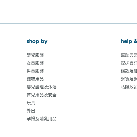
shop by
help &
嬰兒服飾
幫助與
女童服飾
配送資
男童服飾
條款及
餵哺用品
退貨及
嬰兒護理及沐浴
私隱政
育兒用品及安全
玩具
外出
孕婦及哺乳用品