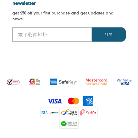
newsletter
get $50 off your first purchase and get updates and
news!
付
款
方
式