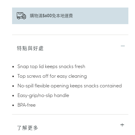
購物滿$600免本地運費
正
在
將
特點與好處
產
品
加
Snap top lid keeps snacks fresh
入
您
Top screws off for easy cleaning
的
No-spill flexible opening keeps snacks contained
購
物
Easy-grip/no-slip handle
車
BPA-free
了解更多