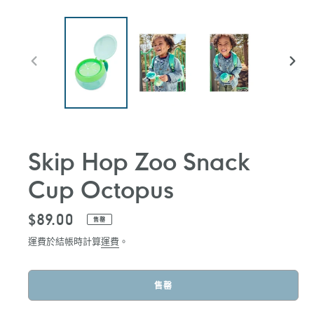
前
下
一
一
張
張
投
投
影
影
片
片
Skip Hop Zoo Snack
Cup Octopus
定
$89.00
售罄
價
運費於結帳時計算
運費
。
售罄