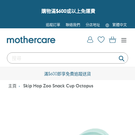
跳
到
購物滿$600或以上免運費
內
容
語
追蹤訂單
聯絡我們
分店地址
繁體中文
言
登入
購物車
提
交
滿$600即享免費追蹤送貨
主頁
Skip Hop Zoo Snack Cup Octopus