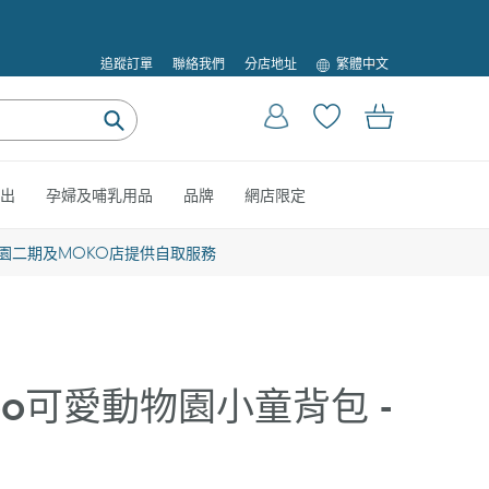
語
追蹤訂單
聯絡我們
分店地址
繁體中文
言
登入
購物車
提
交
出
孕婦及哺乳用品
品牌
網店限定
園二期及MOKO店提供自取服務
 Zoo可愛動物園小童背包 -