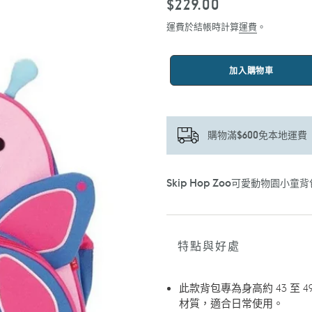
定
$229.00
價
運費於結帳時計算
運費
。
加入購物車
購物滿$600免本地運費
正
Skip Hop Zoo可愛動物園小童背
在
將
產
品
特點與好處
加
入
您
此款背包專為身高約 43 至
的
材質，適合日常使用。
購