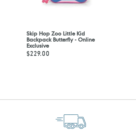
Skip Hop Zoo Little Kid
Backpack Butterfly - Online
Exclusive
$229.00
定
價