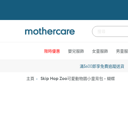
跳
到
內
容
限時優惠
嬰兒服飾
女童服飾
男童服
滿$600即享免費追蹤送貨
主頁
Skip Hop Zoo可愛動物園小童背包 - 蝴蝶