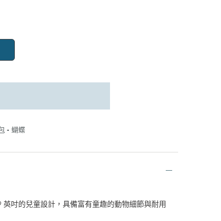
包 - 蝴蝶
 49 英吋的兒童設計，具備富有童趣的動物細節與耐用