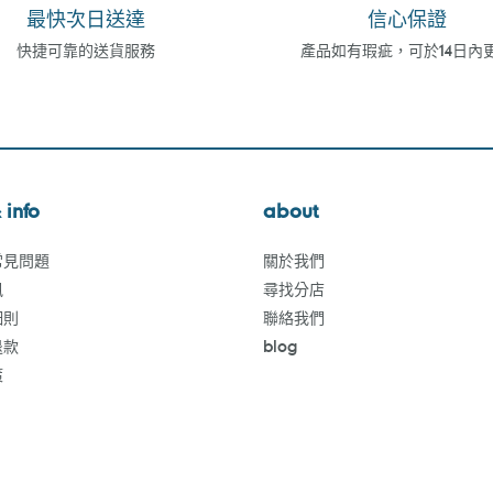
最快次日送達
信心保證
快捷可靠的送貨服務
產品如有瑕疵，可於14日內
 info
about
常見問題
關於我們
訊
尋找分店
細則
聯絡我們
退款
blog
策