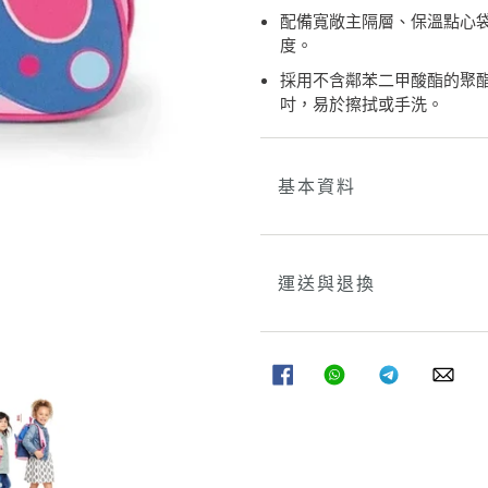
物
配備寬敞主隔層、保溫點心
車
度。
採用不含鄰苯二甲酸酯的聚酯纖維並
吋，易於擦拭或手洗。
基本資料
運送與退換
分
分
分
分
享
享
享
享
至
至
至
至
FACEBOOK
WHATSAPP
TELEGRAM
WHA