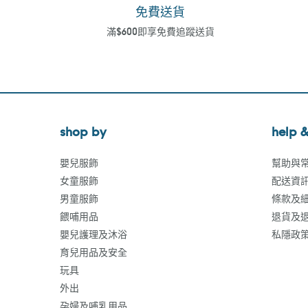
免費送貨
滿$600即享免費追蹤送貨
shop by
help &
嬰兒服飾
幫助與
女童服飾
配送資
男童服飾
條款及
餵哺用品
退貨及
嬰兒護理及沐浴
私隱政
育兒用品及安全
玩具
外出
孕婦及哺乳用品