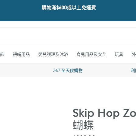
購物滿$600或以上免運費
飾
餵哺用品
嬰兒護理及沐浴
育兒用品及安全
玩具
外
24/7 全天候購物
利
Skip Hop
蝴蝶