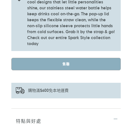
cool designs that let little personalities
shine, our stainless steel water bottle helps
keep drinks cool on-the-go. The pop-up lid
keeps the flexible straw clean, while the
non-slip silicone sleeve protects little hands
from cold surfaces. Grab it by the strap & go!
Check out our entire Spark Style collection
today
售罄
購物滿$600免本地運費
正
在
將
特點與好處
產