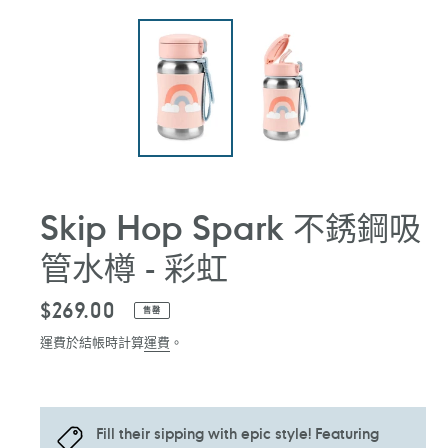
Skip Hop Spark 不銹鋼吸
管水樽 - 彩虹
定
$269.00
售罄
價
運費於結帳時計算
運費
。
Fill their sipping with epic style! Featuring