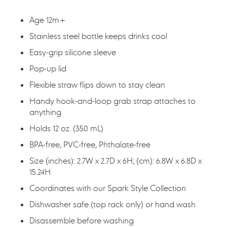
品
加
Age 12m+
入
您
Stainless steel bottle keeps drinks cool
的
Easy-grip silicone sleeve
購
物
Pop-up lid
車
Flexible straw flips down to stay clean
Handy hook-and-loop grab strap attaches to
anything
Holds 12 oz. (350 mL)
BPA-free, PVC-free, Phthalate-free
Size (inches): 2.7W x 2.7D x 6H; (cm): 6.8W x 6.8D x
15.24H
Coordinates with our Spark Style Collection
Dishwasher safe (top rack only) or hand wash
Disassemble before washing