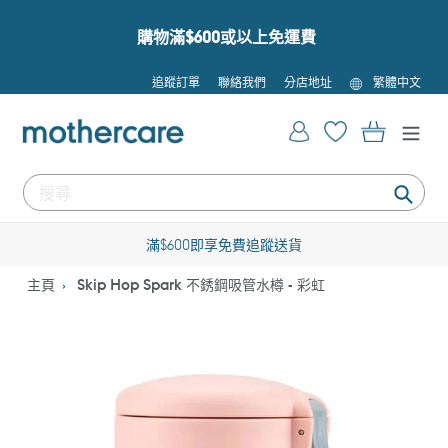
跳
到
購物滿$600或以上免運費
內
容
語
追蹤訂單
聯絡我們
分店地址
繁體中文
言
登入
購物車
提
交
滿$600即享免費追蹤送貨
主頁
Skip Hop Spark 不銹鋼吸管水樽 - 彩虹