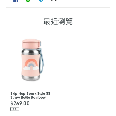
享
享
享
享
至
至
至
至
FACEBOOK
WHATSAPP
TELEGRAM
WHATSAPP
最近瀏覽
Skip Hop Spark Style SS
Straw Bottle Rainbow
$269.00
定
價
售罄