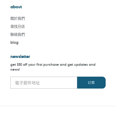
about
關於我們
尋找分店
聯絡我們
blog
newsletter
get $50 off your first purchase and get updates and
news!