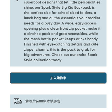
supercool designs that let little personalities
shine, our Spark Style Big Kid Backpack is
the perfect size for school-sized folders, a
lunch bag and all the essentials your toddler
needs for a busy day. A wide, easy-access
opening plus a clear front zip pocket make it
a cinch to pack and grab necessities, while
the mesh bottle pocket keeps drinks handy.
Finished with eye-catching details and cute
zipper charms, this is the pack to grab for
big adventures. Check out our entire Spark
Style collection today.
加入購物車
購物滿$600免本地運費