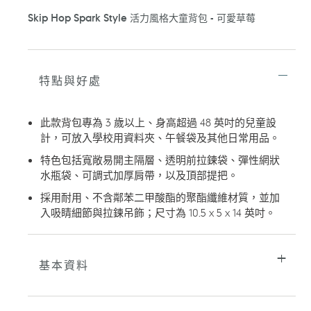
正
Skip Hop Spark Style 活力風格大童背包 - 可愛草莓
在
將
產
品
加
特點與好處
入
您
的
此款背包專為 3 歲以上、身高超過 48 英吋的兒童設
購
計，可放入學校用資料夾、午餐袋及其他日常用品。
物
車
特色包括寬敞易開主隔層、透明前拉鍊袋、彈性網狀
水瓶袋、可調式加厚肩帶，以及頂部提把。
採用耐用、不含鄰苯二甲酸酯的聚酯纖維材質，並加
入吸睛細節與拉鍊吊飾；尺寸為 10.5 x 5 x 14 英吋。
基本資料