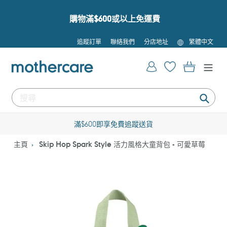
跳
到
購物滿$600或以上免運費
內
容
語
追蹤訂單
聯絡我們
分店地址
繁體中文
言
登入
購物車
提
交
滿$600即享免費追蹤送貨
主頁
Skip Hop Spark Style 活力風格大童背包 - 可愛草莓