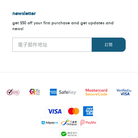
newsletter
get $50 off your first purchase and get updates and
news!
付
款
方
式