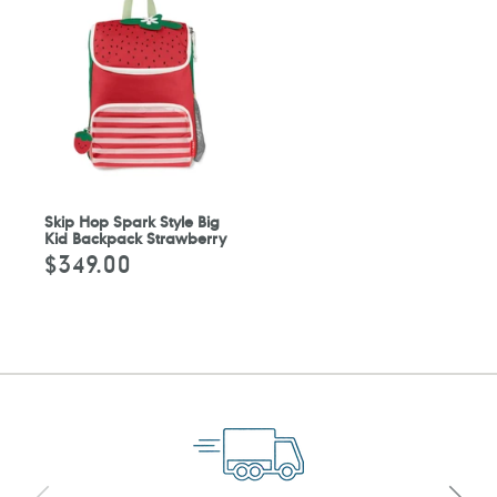
Skip Hop Spark Style Big
Kid Backpack Strawberry
$349.00
定
價