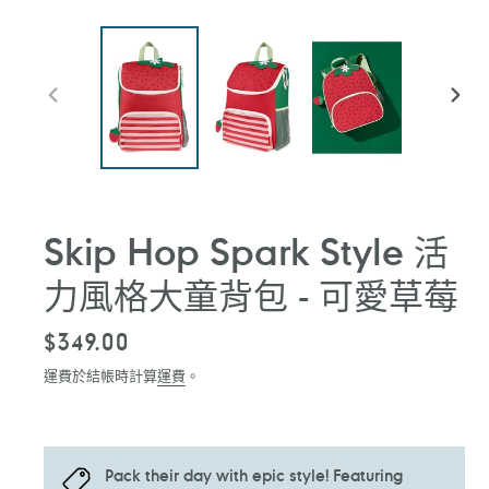
前
下
一
一
張
張
投
投
影
影
片
片
Skip Hop Spark Style 活
力風格大童背包 - 可愛草莓
定
$349.00
價
運費於結帳時計算
運費
。
Pack their day with epic style! Featuring