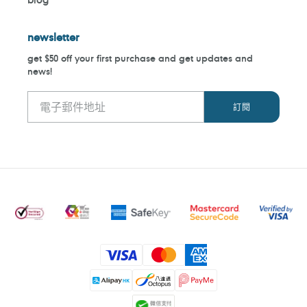
newsletter
get $50 off your first purchase and get updates and
news!
付
款
方
式