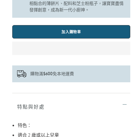
相黏合的薄餅片、配料和芝士粉瓶子，讓寶寶盡情
發揮創意，成為新一代小廚神。
加入購物車
購物滿$600免本地運費
正
在
將
特點與好處
產
品
加
特色：
入
您
適合 2 歲或以上兒童