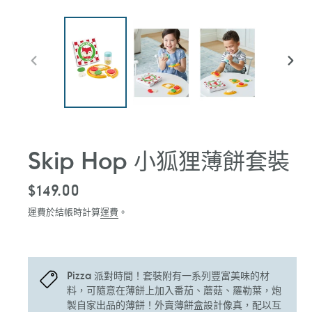
前
下
一
一
張
張
投
投
影
影
片
片
Skip Hop 小狐狸薄餅套裝
定
$149.00
價
運費於結帳時計算
運費
。
Pizza 派對時間！套裝附有一系列豐富美味的材
料，可隨意在薄餅上加入番茄、蘑菇、羅勒葉，炮
製自家出品的薄餅！外賣薄餅盒設計像真，配以互