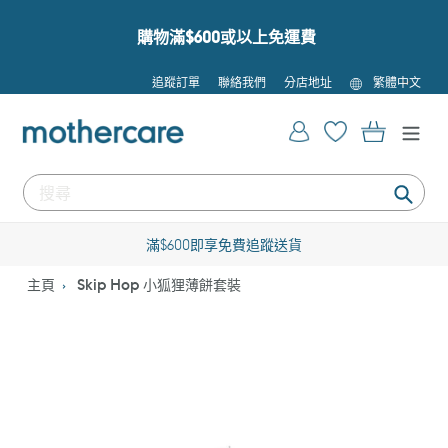
跳
到
購物滿$600或以上免運費
內
容
語
追蹤訂單
聯絡我們
分店地址
繁體中文
言
登入
購物車
提
交
滿$600即享免費追蹤送貨
主頁
Skip Hop 小狐狸薄餅套裝