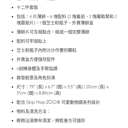
的
十二件套裝
購
物
包括：4 片薄餅、6 塊配料 (2 塊番茄、2 塊羅勒葉和 2
車
塊蘑菇片)、1 個芝士粉瓶子、外賣薄餅盒
薄餅片可互相黏合，組成一個完整薄餅
配料可牢固貼上
芝士粉瓶子內附沙沙作響的顆粒
外賣盒方便儲存配件
v訓練身體及手眼協調
啟發創意及角色扮演
尺寸：7.9” (長) x 6.7” (闊) x 3.5” (高) | 20cm (長) x
17cm (闊) x 8.89cm (高)
配合 Skip Hop ZOO® 可愛動物園系列設計
物料及清洗方法：
輕微沾濕擦布清潔，擦乾後方可儲存