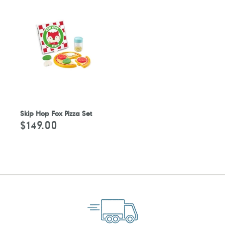
Skip Hop Fox Pizza Set
$149.00
定
價