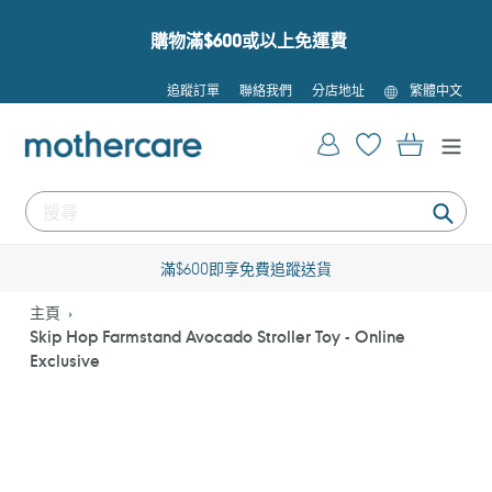
跳
到
購物滿$600或以上免運費
內
容
語
追蹤訂單
聯絡我們
分店地址
繁體中文
言
登入
購物車
提
交
滿$600即享免費追蹤送貨
主頁
Skip Hop Farmstand Avocado Stroller Toy - Online
Exclusive