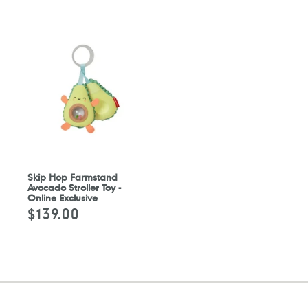
Skip Hop Farmstand
Avocado Stroller Toy -
Online Exclusive
$139.00
定
價