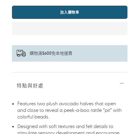
加入購物車
購物滿$600免本地運費
正
在
將
特點與好處
產
品
加
Features two plush avocado halves that open
入
and close to reveal a peek-a-boo rattle “pit” with
您
colorful beads.
的
購
Designed with soft textures and felt details to
物
stimulate sensory development and encourage
車