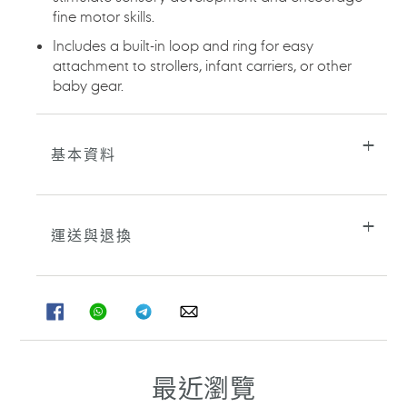
fine motor skills.
Includes a built-in loop and ring for easy
attachment to strollers, infant carriers, or other
baby gear.
基本資料
運送與退換
分
分
分
分
享
享
享
享
至
至
至
至
FACEBOOK
WHATSAPP
TELEGRAM
WHATSAPP
最近瀏覽