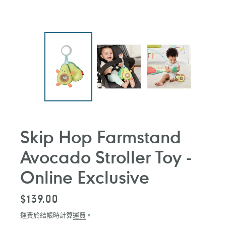
Skip Hop Farmstand
Avocado Stroller Toy -
Online Exclusive
定
$139.00
價
運費於結帳時計算
運費
。