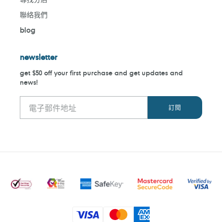
聯絡我們
blog
newsletter
get $50 off your first purchase and get updates and
news!
付
款