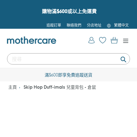
跳
到
購物滿$600或以上免運費
內
容
語
追蹤訂單
聯絡我們
分店地址
繁體中文
言
登入
購物車
提
交
滿$600即享免費追蹤送貨
主頁
Skip Hop Duff-imals 兒童背包 - 倉鼠