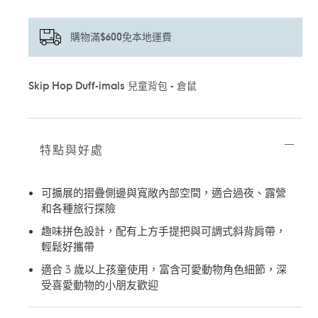
購物滿$600免本地運費
正
Skip Hop Duff-imals 兒童背包 - 倉鼠
在
將
產
品
加
特點與好處
入
您
的
可擴展的摺疊側邊與寬敞內部空間，適合過夜、露營
購
和各種旅行探險
物
車
趣味拼色設計，配有上方手提把與可調式斜背肩帶，
輕鬆好攜帶
適合 3 歲以上孩童使用，富含可愛動物角色細節，深
受喜愛動物的小朋友歡迎