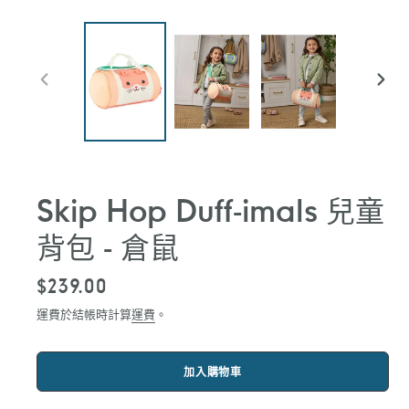
前
下
一
一
張
張
投
投
影
影
片
片
Skip Hop Duff-imals 兒童
背包 - 倉鼠
定
$239.00
價
運費於結帳時計算
運費
。
加入購物車