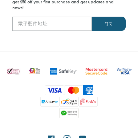
get $50 off your first purchase and get updates and
news!
付
款
方
式
Facebook
Instagram
YouTube