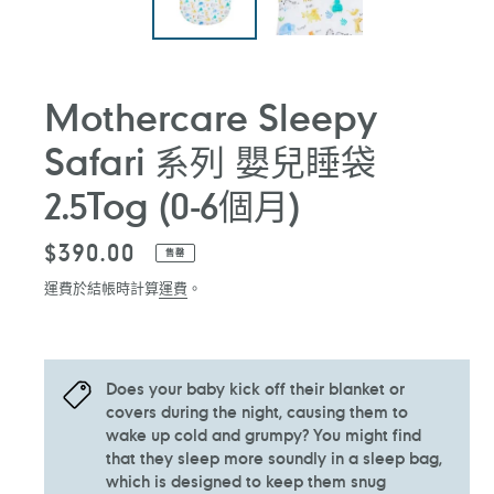
Mothercare Sleepy
Safari 系列 嬰兒睡袋
2.5Tog (0-6個月)
定
$390.00
售罄
價
運費於結帳時計算
運費
。
Does your baby kick off their blanket or
covers during the night, causing them to
wake up cold and grumpy? You might find
that they sleep more soundly in a sleep bag,
which is designed to keep them snug