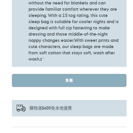
without the need for blankets and can
provide familiar comfort wherever they are
sleeping. With a 2.5 tog rating, this cute
sleep bag is suitable for cooler nights and is
designed with full zip fastening to make
dressing and those middle-of-the-night
nappy changes easier.With sweet prints and
cute characters, our sleep bags are made
from soft cotton that stays soft, wash after
wash.z`
售罄
購物滿$600免本地運費
正
在