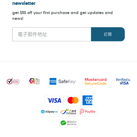
newsletter
get $50 off your first purchase and get updates and
news!
付
款
方
式