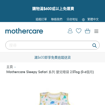
跳
到
購物滿$600或以上免運費
內
容
語
追蹤訂單
聯絡我們
分店地址
繁體中文
言
登入
購物車
提
交
滿$600即享免費追蹤送貨
主頁
Mothercare Sleepy Safari 系列 嬰兒睡袋 2.5Tog (0-6個月)