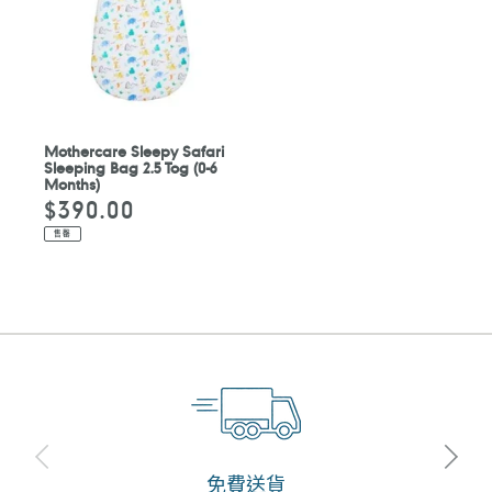
Mothercare Sleepy Safari
Sleeping Bag 2.5 Tog (0-6
Months)
$390.00
定
價
售罄
免費送貨