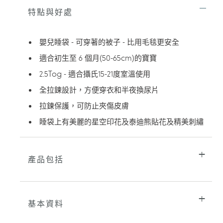
將
特點與好處
產
品
加
嬰兒睡袋 - 可穿著的被子 - 比用毛毯更安全
入
您
適合初生至 6 個月(50-65cm)的寶寶
的
2.5Tog - 適合攝氏15-21度室溫使用
購
物
全拉鍊設計，方便穿衣和半夜換尿片
車
拉鍊保護，可防止夾傷皮膚
睡袋上有美麗的星空印花及泰迪熊貼花及精美刺繡
產品包括
基本資料