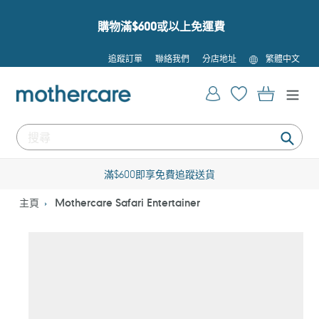
跳
到
購物滿$600或以上免運費
內
容
語
追蹤訂單
聯絡我們
分店地址
繁體中文
言
登入
購物車
提
交
滿$600即享免費追蹤送貨
主頁
Mothercare Safari Entertainer