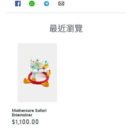
分
分
分
分
享
享
享
享
至
至
至
至
FACEBOOK
WHATSAPP
TELEGRAM
WHATSAPP
最近瀏覽
Mothercare Safari
Entertainer
$1,100.00
定
價