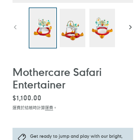
前
下
一
一
張
張
投
投
影
影
片
片
Mothercare Safari
Entertainer
定
$1,100.00
價
運費於結帳時計算
運費
。
Get ready to jump and play with our bright,