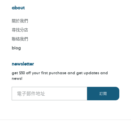
about
關於我們
尋找分店
聯絡我們
blog
newsletter
get $50 off your first purchase and get updates and
news!