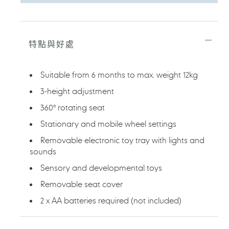
正
在
將
特點與好處
產
品
加
Suitable from 6 months to max. weight 12kg
入
您
3-height adjustment
的
360° rotating seat
購
物
Stationary and mobile wheel settings
車
Removable electronic toy tray with lights and
sounds
Sensory and developmental toys
Removable seat cover
2 x AA batteries required (not included)