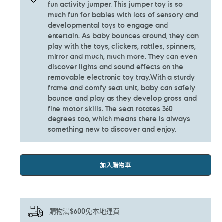
fun activity jumper. This jumper toy is so
much fun for babies with lots of sensory and
developmental toys to engage and
entertain. As baby bounces around, they can
play with the toys, clickers, rattles, spinners,
mirror and much, much more. They can even
discover lights and sound effects on the
removable electronic toy tray.With a sturdy
frame and comfy seat unit, baby can safely
bounce and play as they develop gross and
fine motor skills. The seat rotates 360
degrees too, which means there is always
something new to discover and enjoy.
加入購物車
購物滿$600免本地運費