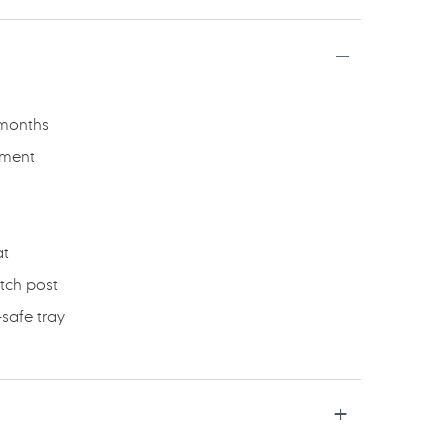
 months
tment
at
otch post
safe tray