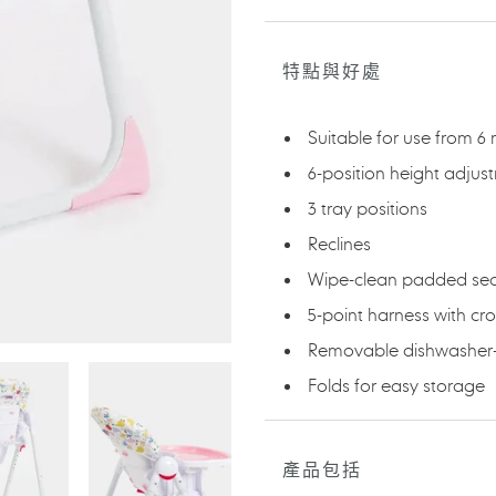
正
在
將
特點與好處
產
品
加
Suitable for use from 6
入
6-position height adjus
您
的
3 tray positions
購
Reclines
物
車
Wipe-clean padded se
5-point harness with cr
Removable dishwasher-
Folds for easy storage
產品包括