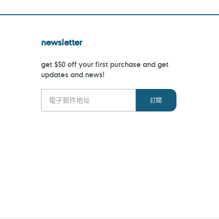
newsletter
get $50 off your first purchase and get
updates and news!