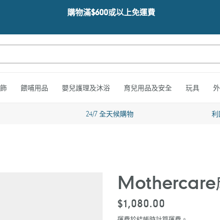
購物滿$600或以上免運費
飾
餵哺用品
嬰兒護理及沐浴
育兒用品及安全
玩具
外
24/7 全天候購物
利
Motherc
定
$1,080.00
價
運費於結帳時計算
運費
。