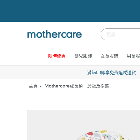
跳
到
內
容
限時優惠
嬰兒服飾
女童服飾
男童服
滿$600即享免費追蹤送貨
主頁
Mothercare成長椅－恐龍及樹熊