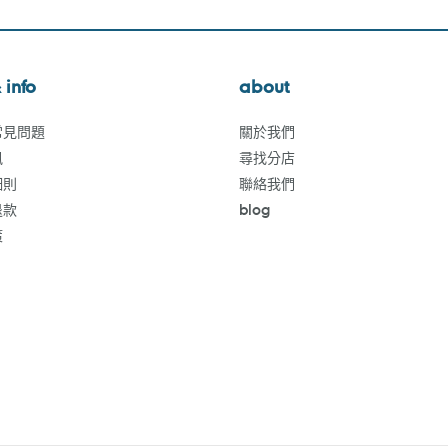
 info
about
常見問題
關於我們
訊
尋找分店
細則
聯絡我們
退款
blog
策