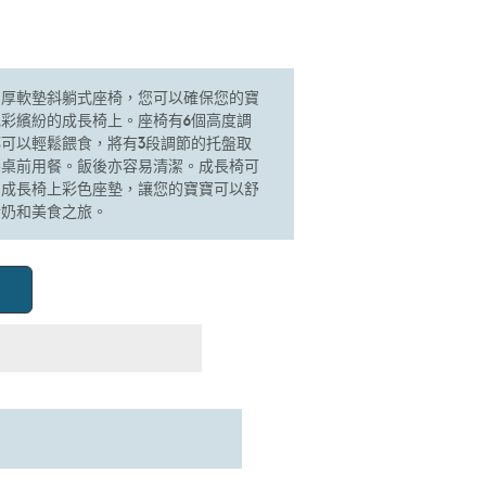
加厚軟墊斜躺式座椅，您可以確保您的寶
彩繽紛的成長椅上。座椅有6個高度調
可以輕鬆餵食，將有3段調節的托盤取
餐桌前用餐。飯後亦容易清潔。成長椅可
。成長椅上彩色座墊，讓您的寶寶可以舒
斷奶和美食之旅。