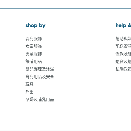
shop by
help &
嬰兒服飾
幫助與
女童服飾
配送資
男童服飾
條款及
餵哺用品
退貨及
嬰兒護理及沐浴
私隱政
育兒用品及安全
玩具
外出
孕婦及哺乳用品