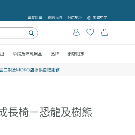
語
追蹤訂單
聯絡我們
分店地址
繁體中文
言
登入
購物車
提
交
出
孕婦及哺乳用品
品牌
網店限定
園二期及MOKO店提供自取服務
are成長椅－恐龍及樹熊