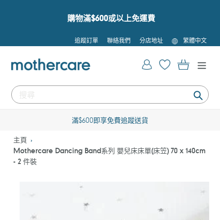
跳
到
購物滿$600或以上免運費
內
容
語
追蹤訂單
聯絡我們
分店地址
繁體中文
言
登入
購物車
提
交
滿$600即享免費追蹤送貨
主頁
Mothercare Dancing Band系列 嬰兒床床單(床笠) 70 x 140cm
- 2 件裝