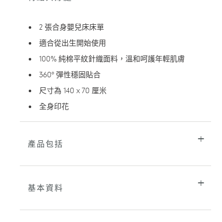
產
品
加
2 張合身嬰兒床床單
入
您
適合從出生開始使用
的
100% 純棉平紋針織面料，溫和呵護年輕肌膚
購
物
360° 彈性穩固貼合
車
尺寸為 140 x 70 厘米
全身印花
產品包括
基本資料