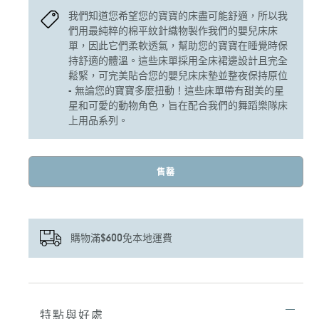
我們知道您希望您的寶寶的床盡可能舒適，所以我
們用最純粹的棉平紋針織物製作我們的嬰兒床床
單，因此它們柔軟透氣，幫助您的寶寶在睡覺時保
持舒適的體溫。這些床單採用全床裙邊設計且完全
鬆緊，可完美貼合您的嬰兒床床墊並整夜保持原位
- 無論您的寶寶多麼扭動！這些床單帶有甜美的星
星和可愛的動物角色，旨在配合我們的舞蹈樂隊床
上用品系列。
售罄
購物滿$600免本地運費
正
在
將
特點與好處