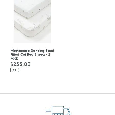
Mothercare Dancing Band
Fitted Cot Bed Sheets - 2
Pack
$255.00
定
價
售罄