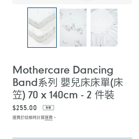
Mothercare Dancing
Band系列 嬰兒床床單(床
笠) 70 x 140cm - 2 件裝
定
$255.00
售罄
價
運費於結帳時計算
運費
。