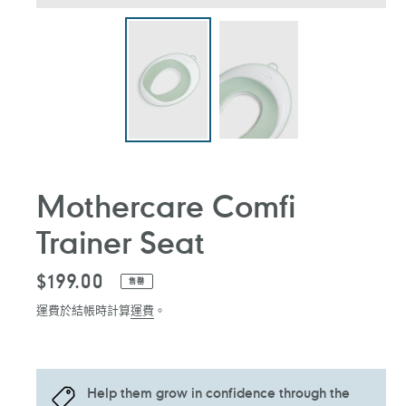
Mothercare Comfi
Trainer Seat
定
$199.00
售罄
價
運費於結帳時計算
運費
。
Help them grow in confidence through the