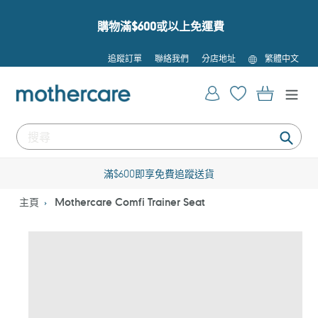
跳
到
購物滿$600或以上免運費
內
容
語
追蹤訂單
聯絡我們
分店地址
繁體中文
言
登入
購物車
提
交
滿$600即享免費追蹤送貨
主頁
Mothercare Comfi Trainer Seat