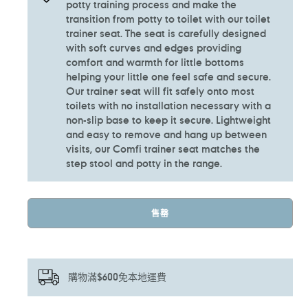
potty training process and make the
transition from potty to toilet with our toilet
trainer seat. The seat is carefully designed
with soft curves and edges providing
comfort and warmth for little bottoms
helping your little one feel safe and secure.
Our trainer seat will fit safely onto most
toilets with no installation necessary with a
non-slip base to keep it secure. Lightweight
and easy to remove and hang up between
visits, our Comfi trainer seat matches the
step stool and potty in the range.
售罄
購物滿$600免本地運費