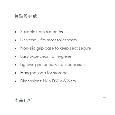
正
在
將
特點與好處
產
品
加
Suitable from 6 months
入
您
Universal - fits most toilet seats
的
Non-slip grip base to keep seat secure
購
物
Easy wipe clean for hygiene
車
Lightweight for easy transportation
Hanging loop for storage
Dimensions: H6 x D37 x W29cm
產品包括