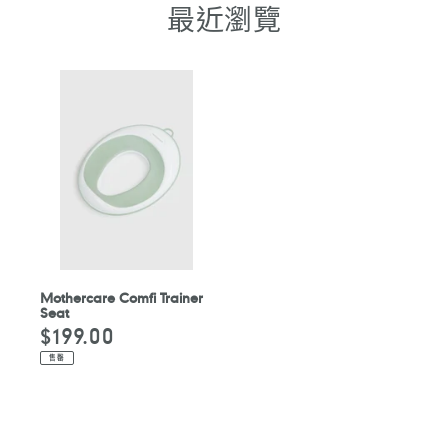
最近瀏覽
Mothercare Comfi Trainer
Seat
$199.00
定
價
售罄