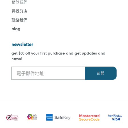
關於我們
尋找分店
聯絡我們
blog
newsletter
get $50 off your first purchase and get updates and
news!