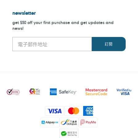
newsletter
get $50 off your first purchase and get updates and
news!
付
款
方
式