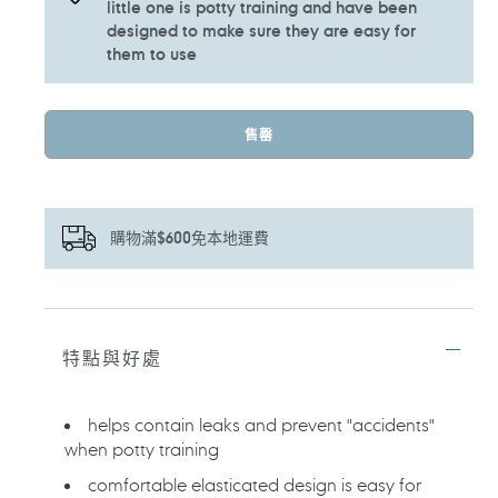
little one is potty training and have been
designed to make sure they are easy for
them to use
售罄
購物滿$600免本地運費
正
在
將
特點與好處
產
品
加
helps contain leaks and prevent "accidents"
入
when potty training
您
的
comfortable elasticated design is easy for
購