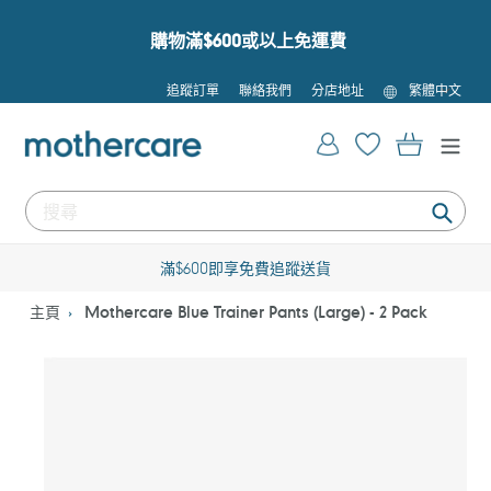
跳
到
購物滿$600或以上免運費
內
容
語
追蹤訂單
聯絡我們
分店地址
繁體中文
言
登入
購物車
提
交
滿$600即享免費追蹤送貨
主頁
Mothercare Blue Trainer Pants (Large) - 2 Pack