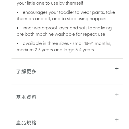
your little one to use by themself
物
車
encourages your toddler to wear pants, take
them on and off, and to stop using nappies
inner waterproof layer and soft fabric lining
are both machine washable for repeat use
available in three sizes - small 18-24 months,
medium 2-3 years and large 3-4 years
了解更多
基本資料
產品規格