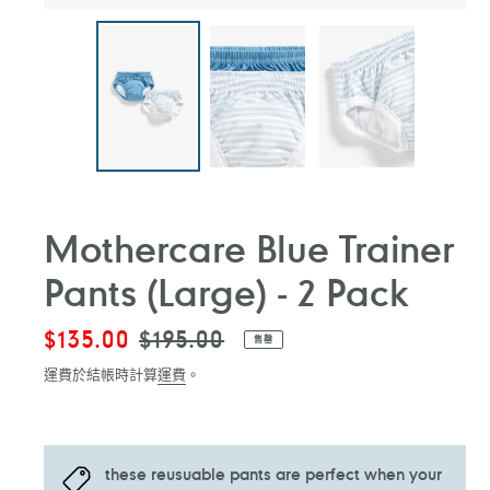
Mothercare Blue Trainer
Pants (Large) - 2 Pack
售
$135.00
定
$195.00
售罄
價
價
運費於結帳時計算
運費
。
these reusuable pants are perfect when your