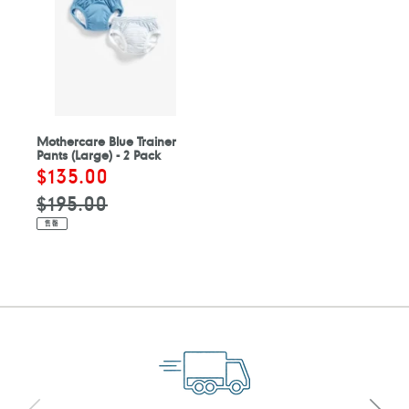
Mothercare Blue Trainer
Pants (Large) - 2 Pack
售
$135.00
定
價
價
$195.00
售罄