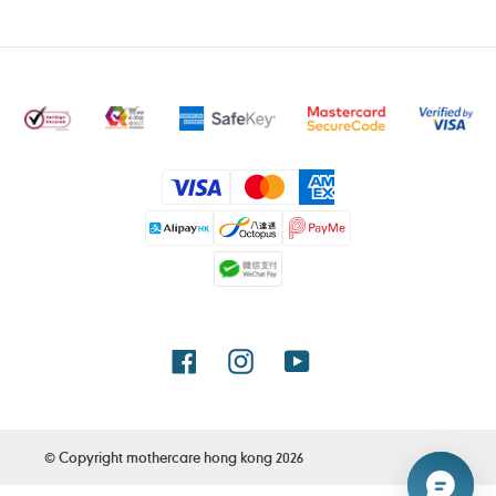
付
款
方
式
Facebook
Instagram
YouTube
© Copyright
mothercare hong kong
2026
使