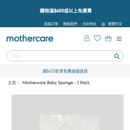
跳
到
購物滿$600或以上免運費
內
容
語
追蹤訂單
聯絡我們
分店地址
繁體中文
言
登入
購物車
提
交
滿$600即享免費追蹤送貨
主頁
Mothercare Baby Sponge - 2 Pack