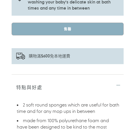
washing your baby's delicate skin at bath
times and any time in between
售罄
購物滿$600免本地運費
正
在
將
特點與好處
產
品
加
2 soft round sponges which are useful for bath
入
time and for any mop ups in between
您
的
made from 100% polyurethane foam and
購
have been designed to be kind to the most
物