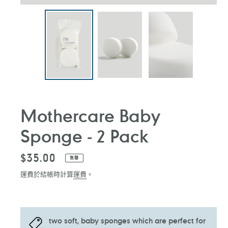
Mothercare Baby
Sponge - 2 Pack
定
$35.00
售罄
價
運費於結帳時計算
運費
。
two soft, baby sponges which are perfect for