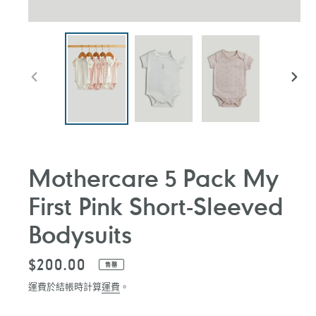
前
下
一
一
張
張
投
投
影
影
片
片
Mothercare 5 Pack My
First Pink Short-Sleeved
Bodysuits
定
$200.00
售罄
價
運費於結帳時計算
運費
。