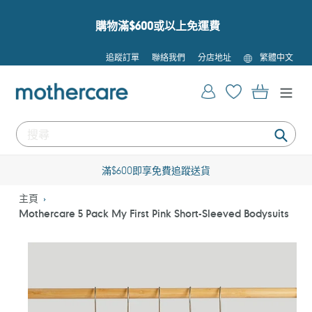
跳
到
購物滿$600或以上免運費
內
容
語
追蹤訂單
聯絡我們
分店地址
繁體中文
言
登入
購物車
提
交
滿$600即享免費追蹤送貨
主頁
Mothercare 5 Pack My First Pink Short-Sleeved Bodysuits