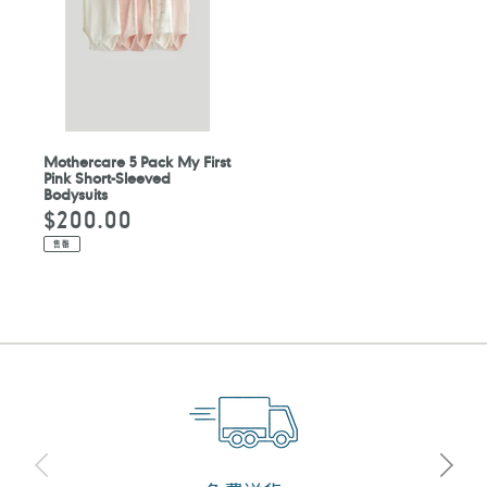
Mothercare 5 Pack My First
Pink Short-Sleeved
Bodysuits
$200.00
定
價
售罄