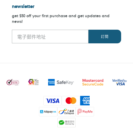
newsletter
get $50 off your first purchase and get updates and
news!
付
款
方
式