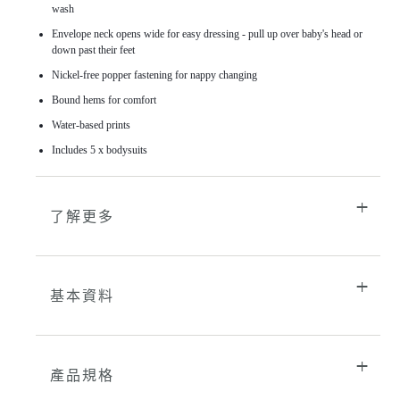
的
wash
購
Envelope neck opens wide for easy dressing - pull up over baby's head or
物
down past their feet
車
Nickel-free popper fastening for nappy changing
Bound hems for comfort
Water-based prints
Includes 5 x bodysuits
了解更多
基本資料
產品規格