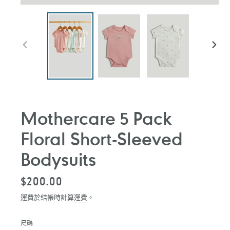
前
下
一
一
張
張
投
投
影
影
片
片
Mothercare 5 Pack
Floral Short-Sleeved
Bodysuits
定
$200.00
價
運費於結帳時計算
運費
。
尺碼