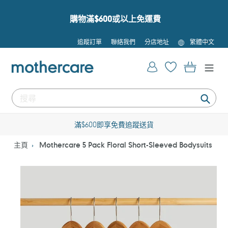
跳
到
購物滿$600或以上免運費
內
容
語
追蹤訂單
聯絡我們
分店地址
繁體中文
言
登入
購物車
提
交
滿$600即享免費追蹤送貨
主頁
Mothercare 5 Pack Floral Short-Sleeved Bodysuits