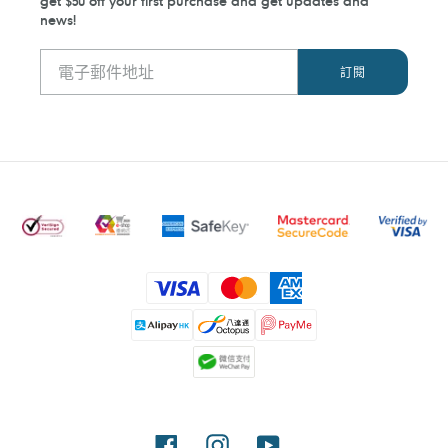
get $50 off your first purchase and get updates and
news!
付
款
方
式
Facebook
Instagram
YouTube