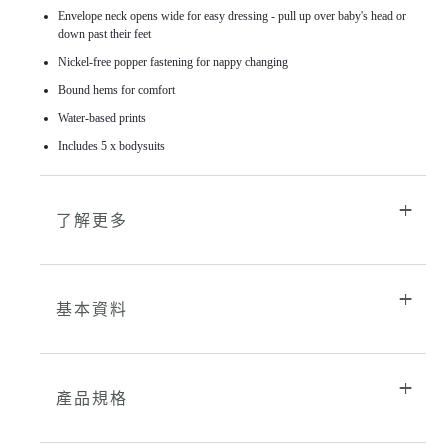
購
Envelope neck opens wide for easy dressing - pull up over baby's head or
物
down past their feet
車
Nickel-free popper fastening for nappy changing
Bound hems for comfort
Water-based prints
Includes 5 x bodysuits
了解更多
基本資料
產品規格