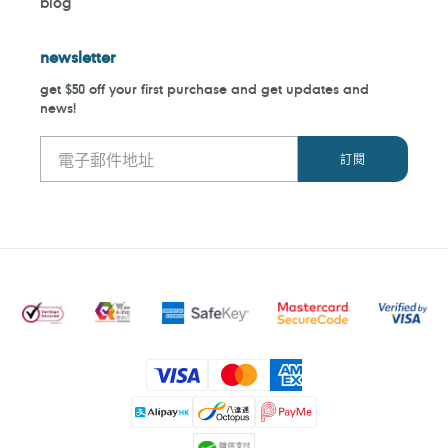
blog
newsletter
get $50 off your first purchase and get updates and
news!
付
款
方
式