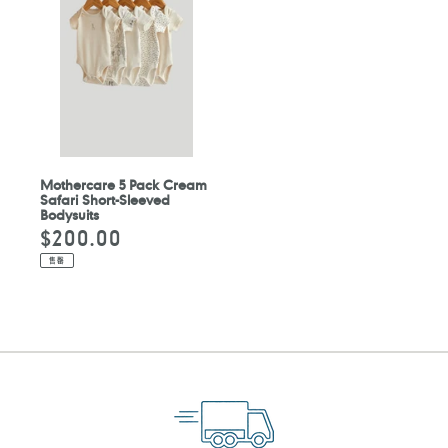
Mothercare 5 Pack Cream
Safari Short-Sleeved
Bodysuits
$200.00
定
價
售罄