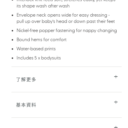
的
its shape wash after wash
購
物
Envelope neck opens wide for easy dressing -
車
pull up over baby's head or down past their feet
Nickel-free popper fastening for nappy changing
Bound hems for comfort
Water-based prints
Includes 5 x bodysuits
了解更多
基本資料