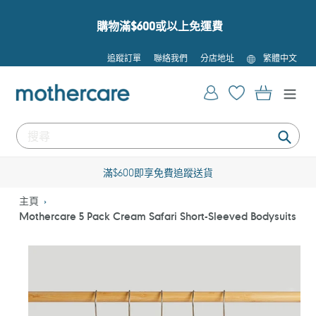
跳
到
購物滿$600或以上免運費
內
容
語
追蹤訂單
聯絡我們
分店地址
繁體中文
言
登入
購物車
提
交
滿$600即享免費追蹤送貨
主頁
Mothercare 5 Pack Cream Safari Short-Sleeved Bodysuits