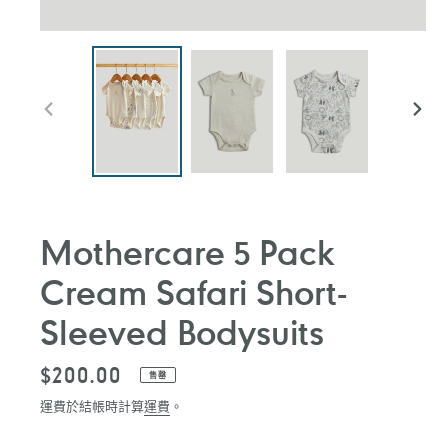
前
下
一
一
張
張
投
投
影
影
片
片
Mothercare 5 Pack
Cream Safari Short-
Sleeved Bodysuits
定
$200.00
售罄
價
運費於結帳時計算
運費
。